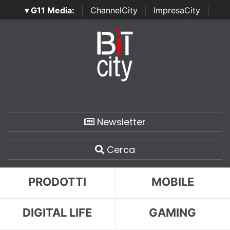
▾ G11 Media:
|
ChannelCity
|
ImpresaCity
|
SecurityOpenLab
|
Italian Channel Awards
|
Italian
Project Awards
|
Italian Security Awards
|
...
Newsletter
Cerca
PRODOTTI
MOBILE
DIGITAL LIFE
GAMING