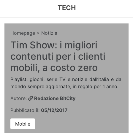
TECH
Homepage
> Notizia
Tim Show: i migliori
contenuti per i clienti
mobili, a costo zero
Playlist, giochi, serie TV e notizie dall’Italia e dal
mondo sempre aggiornate, in regalo per 1 anno.
Autore:
Redazione BitCity
Pubblicato il:
05/12/2017
Mobile