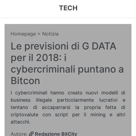
TECH
Homepage
> Notizia
Le previsioni di G DATA
per il 2018: i
cybercriminali puntano a
Bitcon
I cybercriminali hanno creato nuovi modelli di
business illegale particolarmente lucrativi e
tentano di accaparrarsi la propria fetta di
criptovalute con script per il mining e altri
attacchi.
Autore:
Redazione BitCity