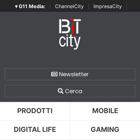
▾ G11 Media:
|
ChannelCity
|
ImpresaCity
|
SecurityOpenLab
|
Italian Channel Awards
|
Italian
Project Awards
|
Italian Security Awards
|
...
Newsletter
Cerca
PRODOTTI
MOBILE
DIGITAL LIFE
GAMING