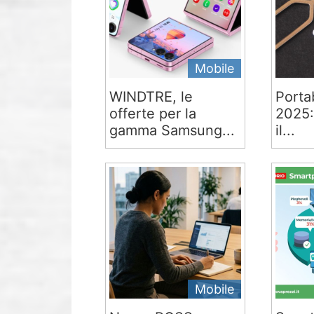
Mobile
WINDTRE, le
Portab
offerte per la
2025:
gamma Samsung...
il...
Mobile