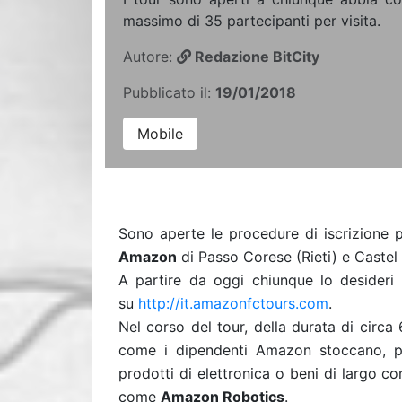
massimo di 35 partecipanti per visita.
Autore:
Redazione BitCity
Pubblicato il:
19/01/2018
Mobile
Sono aperte le procedure di iscrizione pe
Amazon
di Passo Corese (Rieti) e Castel
A partire da oggi chiunque lo desideri 
su
http://it.amazonfctours.com
.
Nel corso del tour, della durata di circa 
come i dipendenti Amazon stoccano, pr
prodotti di elettronica o beni di largo c
come
Amazon Robotics
.