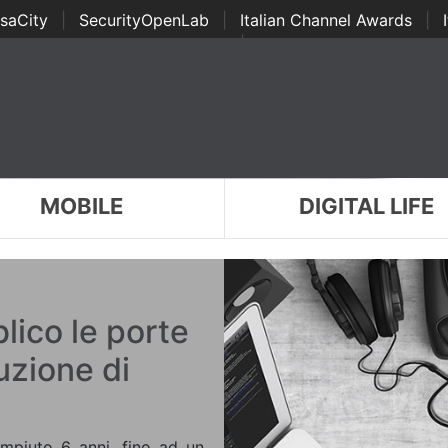
saCity
|
SecurityOpenLab
|
Italian Channel Awards
|
Awards
|
...
MOBILE
DIGITAL LIFE
lico le porte
uzione di
mpiuto 6 anni, fino ad un