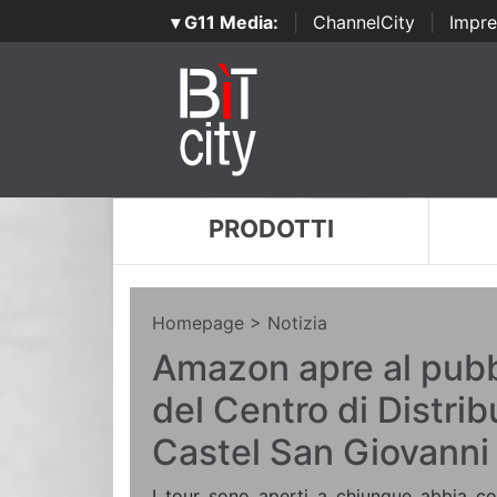
▾ G11 Media:
|
ChannelCity
|
Impre
PRODOTTI
Homepage
> Notizia
Amazon apre al pubb
del Centro di Distrib
Castel San Giovanni
I tour sono aperti a chiunque abbia co