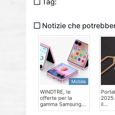
Tag:
Notizie che potrebber
Mobile
WINDTRE, le
Portab
offerte per la
2025:
gamma Samsung...
il...