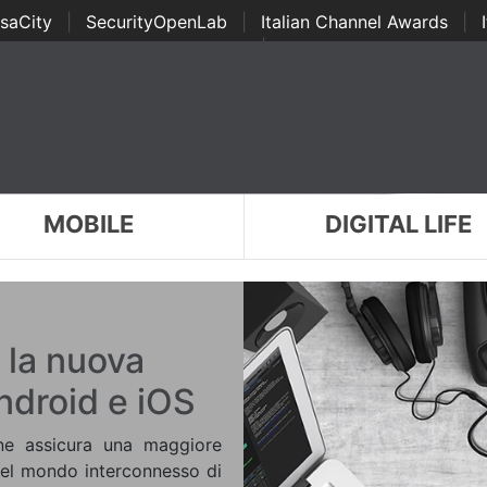
saCity
|
SecurityOpenLab
|
Italian Channel Awards
|
Awards
|
...
MOBILE
DIGITAL LIFE
la nuova
ndroid e iOS
ne assicura una maggiore
 nel mondo interconnesso di