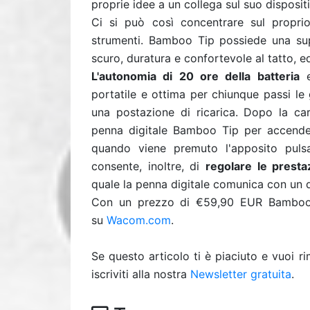
proprie idee a un collega sul suo disposit
Ci si può così concentrare sul propri
strumenti. Bamboo Tip possiede una supe
scuro, duratura e confortevole al tatto, e
L'autonomia di 20 ore della batteria
e
portatile e ottima per chiunque passi l
una postazione di ricarica. Dopo la cari
penna digitale Bamboo Tip per accenderl
quando viene premuto l'apposito pulsa
consente, inoltre, di
regolare le presta
quale la penna digitale comunica con un 
Con un prezzo di €59,90 EUR Bamboo 
su
Wacom.com
.
Se questo articolo ti è piaciuto e vuoi 
iscriviti alla nostra
Newsletter gratuita
.