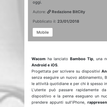
oggi.
Autore:
Redazione BitCity
Pubblicato il:
23/01/2018
Mobile
Wacom
ha lanciato
Bamboo Tip
, una n
Android e iOS
.
Progettata per scrivere su dispositivi
An
senza eseguire un nuovo abbinamento, Ba
le attività quotidiane e per chi è spesso
L'utente può passare rapidamente da 
dispositivo e la penna eseguano un nuo
prendere appunti sull'iPhone,
rappresent