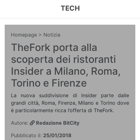
TECH
Homepage
> Notizia
TheFork porta alla
scoperta dei ristoranti
Insider a Milano, Roma,
Torino e Firenze
La nuova suddivisione di Insider parte dalle
grandi città, Roma, Firenze, Milano e Torino dove
è particolarmente ricca l’offerta di TheFork.
Autore:
Redazione BitCity
Pubblicato il:
25/01/2018