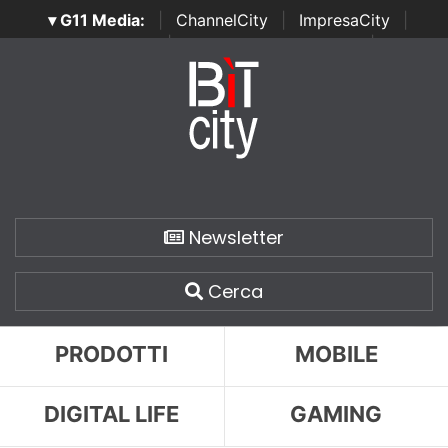
▾ G11 Media:
|
ChannelCity
|
ImpresaCity
|
SecurityOpenLab
|
Italian Channel Awards
|
Italian
Project Awards
|
Italian Security Awards
|
...
Newsletter
Cerca
PRODOTTI
MOBILE
DIGITAL LIFE
GAMING