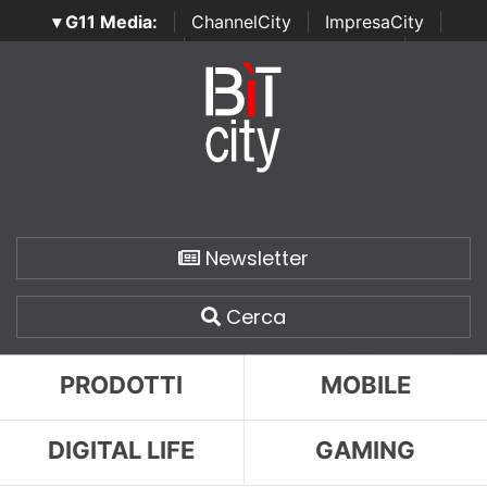
▾ G11 Media:
|
ChannelCity
|
ImpresaCity
|
SecurityOpenLab
|
Italian Channel Awards
|
Italian
Project Awards
|
Italian Security Awards
|
...
Newsletter
Cerca
PRODOTTI
MOBILE
DIGITAL LIFE
GAMING