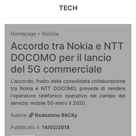
TECH
Homepage
> Notizia
Accordo tra Nokia e NTT
DOCOMO per il lancio
del 5G commerciale
L'accordo, frutto della consolidata collaborazione
tra Nokia e NTT DOCOMO, prevede di rendere
l'operatore telefonico operativo nel campo del
servizio mobile 5G entro il 2020.
Autore:
Redazione BitCity
Pubblicato il:
14/02/2018