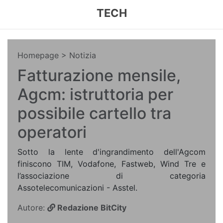
TECH
Homepage
> Notizia
Fatturazione mensile,
Agcm: istruttoria per
possibile cartello tra
operatori
Sotto la lente d'ingrandimento dell'Agcom
finiscono TIM, Vodafone, Fastweb, Wind Tre e
l’associazione di categoria
Assotelecomunicazioni - Asstel.
Autore:
Redazione BitCity