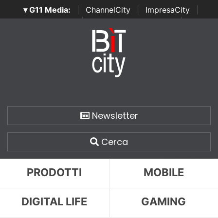
▾ G11 Media:
|
ChannelCity
|
ImpresaCity
|
SecurityOpenLab
|
Italian Channel Awards
|
Italian
Project Awards
|
Italian Security Awards
|
...
Newsletter
Cerca
PRODOTTI
MOBILE
DIGITAL LIFE
GAMING