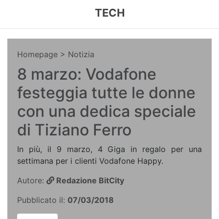
TECH
Homepage
> Notizia
8 marzo: Vodafone
festeggia tutte le donne
con una dedica speciale
di Tiziano Ferro
In più, il 9 marzo, 4 Giga in regalo per una
settimana per i clienti Vodafone Happy.
Autore:
Redazione BitCity
Pubblicato il:
07/03/2018