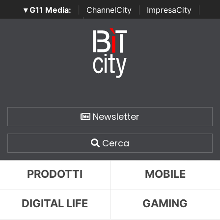
▾ G11 Media:
|
ChannelCity
|
ImpresaCity
|
SecurityOpenLab
|
Italian Channel Awards
|
Italian
Project Awards
|
Italian Security Awards
|
...
Newsletter
Cerca
PRODOTTI
MOBILE
DIGITAL LIFE
GAMING