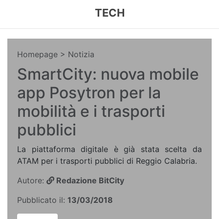
TECH
Homepage
> Notizia
SmartCity: nuova mobile
app Posytron per la
mobilità e i trasporti
pubblici
La piattaforma digitale è già stata scelta da
ATAM per i trasporti pubblici di Reggio Calabria.
Autore:
Redazione BitCity
Pubblicato il:
13/03/2018