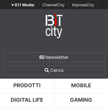
▾ G11 Media:
|
ChannelCity
|
ImpresaCity
|
SecurityOpenLab
|
Italian Channel Awards
|
Italian
Project Awards
|
Italian Security Awards
|
...
Newsletter
Cerca
PRODOTTI
MOBILE
DIGITAL LIFE
GAMING