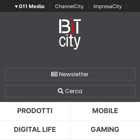
▾ G11 Media:
|
ChannelCity
|
ImpresaCity
|
SecurityOpenLab
|
Italian Channel Awards
|
Italian
Project Awards
|
Italian Security Awards
|
...
Newsletter
Cerca
PRODOTTI
MOBILE
DIGITAL LIFE
GAMING