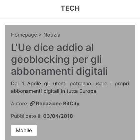
TECH
Homepage
> Notizia
L'Ue dice addio al
geoblocking per gli
abbonamenti digitali
Dal 1 Aprile gli utenti potranno usare i propri
abbonamenti digitali in tutta Europa.
Autore:
Redazione BitCity
Pubblicato il:
03/04/2018
Mobile