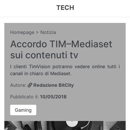
TECH
Homepage
> Notizia
Accordo TIM–Mediaset
sui contenuti tv
I clienti TimVision potranno vedere online tutti i
canali in chiaro di Mediaset.
Autore:
Redazione BitCity
Pubblicato il:
10/05/2018
Gaming