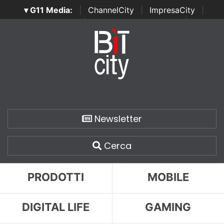
▾ G11 Media:
|
ChannelCity
|
ImpresaCity
|
SecurityOpenLab
|
Italian Channel Awards
|
Italian
Project Awards
|
Italian Security Awards
|
...
Newsletter
Cerca
PRODOTTI
MOBILE
DIGITAL LIFE
GAMING