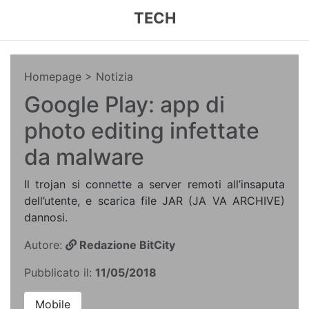
TECH
Homepage
> Notizia
Google Play: app di
photo editing infettate
da malware
Il trojan si connette a server remoti all’insaputa
dell’utente, e scarica file JAR (JA VA ARCHIVE)
dannosi.
Autore:
Redazione BitCity
Pubblicato il:
11/05/2018
Mobile