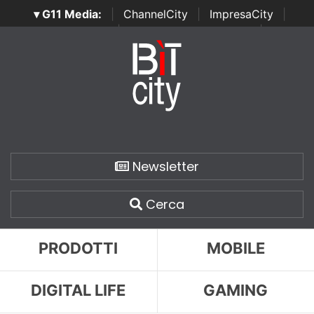
▾ G11 Media:
|
ChannelCity
|
ImpresaCity
|
SecurityOpenLab
|
Italian Channel Awards
|
Italian
Project Awards
|
Italian Security Awards
|
...
Newsletter
Cerca
PRODOTTI
MOBILE
DIGITAL LIFE
GAMING