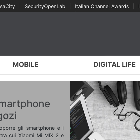
saCity
|
SecurityOpenLab
|
Italian Channel Awards
|
Awards
|
...
MOBILE
DIGITAL LIFE
 smartphone
gozi
roporre gli smartphone e i
, tra cui Xiaomi Mi MIX 2 e