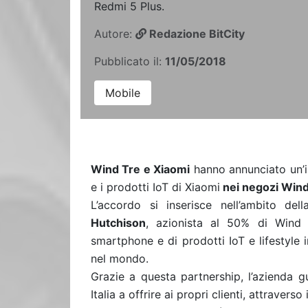
Redmi 5 Plus.
Autore:
Redazione BitCity
Pubblicato il:
11/05/2018
Mobile
Wind Tre e Xiaomi
hanno annunciato un’i
e i prodotti IoT di Xiaomi
nei negozi Wind
L’accordo si inserisce nell’ambito de
Hutchison
, azionista al 50% di Wind
smartphone e di prodotti IoT e lifestyle i
nel mondo.
Grazie a questa partnership, l’azienda 
Italia a offrire ai propri clienti, attravers