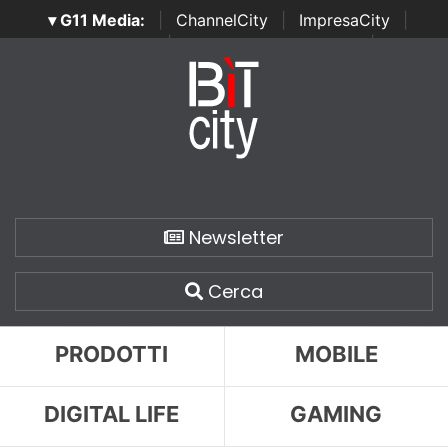
▾ G11 Media:
|
ChannelCity
|
ImpresaCity
|
SecurityOpenLab
|
Italian Channel Awards
|
Italian
Project Awards
|
Italian Security Awards
|
...
Newsletter
Cerca
PRODOTTI
MOBILE
DIGITAL LIFE
GAMING