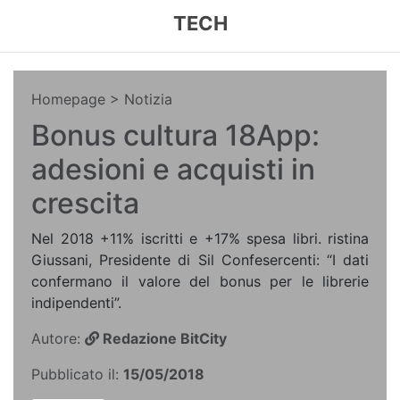
TECH
Homepage
> Notizia
Bonus cultura 18App:
adesioni e acquisti in
crescita
Nel 2018 +11% iscritti e +17% spesa libri. ristina
Giussani, Presidente di Sil Confesercenti: “I dati
confermano il valore del bonus per le librerie
indipendenti”.
Autore:
Redazione BitCity
Pubblicato il:
15/05/2018