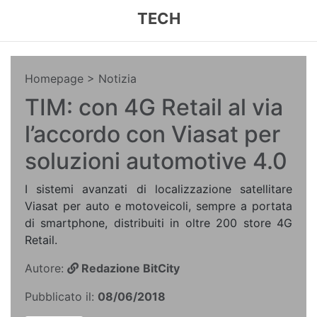
TECH
Homepage
> Notizia
TIM: con 4G Retail al via
l’accordo con Viasat per
soluzioni automotive 4.0
I sistemi avanzati di localizzazione satellitare
Viasat per auto e motoveicoli, sempre a portata
di smartphone, distribuiti in oltre 200 store 4G
Retail.
Autore:
Redazione BitCity
Pubblicato il:
08/06/2018