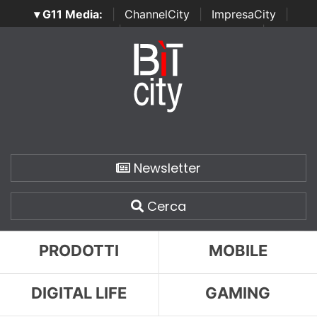
▾ G11 Media:
|
ChannelCity
|
ImpresaCity
|
SecurityOpenLab
|
Italian Channel Awards
|
Italian
Project Awards
|
Italian Security Awards
|
...
Newsletter
Cerca
PRODOTTI
MOBILE
DIGITAL LIFE
GAMING