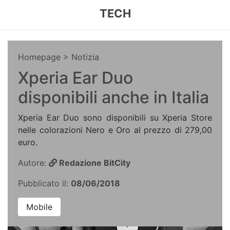
TECH
Homepage
> Notizia
Xperia Ear Duo
disponibili anche in Italia
Xperia Ear Duo sono disponibili su Xperia Store
nelle colorazioni Nero e Oro al prezzo di 279,00
euro.
Autore:
Redazione BitCity
Pubblicato il:
08/06/2018
Mobile