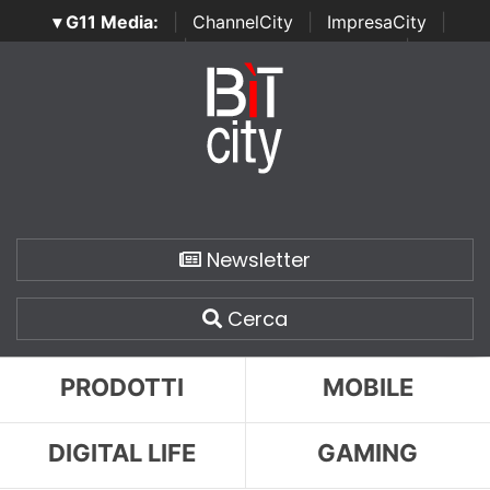
▾ G11 Media:
|
ChannelCity
|
ImpresaCity
|
SecurityOpenLab
|
Italian Channel Awards
|
Italian
Project Awards
|
Italian Security Awards
|
...
Newsletter
Cerca
PRODOTTI
MOBILE
DIGITAL LIFE
GAMING