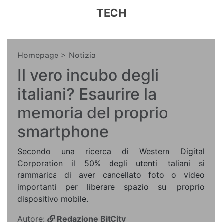
TECH
Homepage
> Notizia
Il vero incubo degli
italiani? Esaurire la
memoria del proprio
smartphone
Secondo una ricerca di Western Digital
Corporation il 50% degli utenti italiani si
rammarica di aver cancellato foto o video
importanti per liberare spazio sul proprio
dispositivo mobile.
Autore:
Redazione BitCity