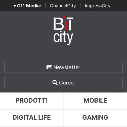
▾ G11 Media:
|
ChannelCity
|
ImpresaCity
|
SecurityOpenLab
|
Italian Channel Awards
|
Italian
Project Awards
|
Italian Security Awards
|
...
Newsletter
Cerca
PRODOTTI
MOBILE
DIGITAL LIFE
GAMING