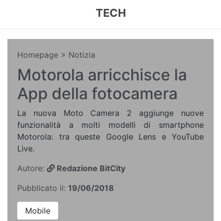
TECH
Homepage
> Notizia
Motorola arricchisce la
App della fotocamera
La nuova Moto Camera 2 aggiunge nuove
funzionalità a molti modelli di smartphone
Motorola: tra queste Google Lens e YouTube
Live.
Autore:
Redazione BitCity
Pubblicato il:
19/06/2018
Mobile