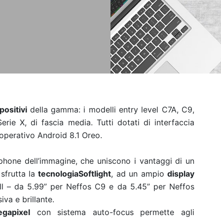
positivi
della gamma: i modelli entry level C7A, C9,
rie X, di fascia media. Tutti dotati di interfaccia
operativo Android 8.1 Oreo.
hone dell’immagine, che uniscono i vantaggi di un
 sfrutta la
tecnologia
Softlight
, ad un ampio
display
ell – da 5.99” per Neffos C9 e da 5.45” per Neffos
va e brillante.
gapixel
con sistema auto-focus permette agli