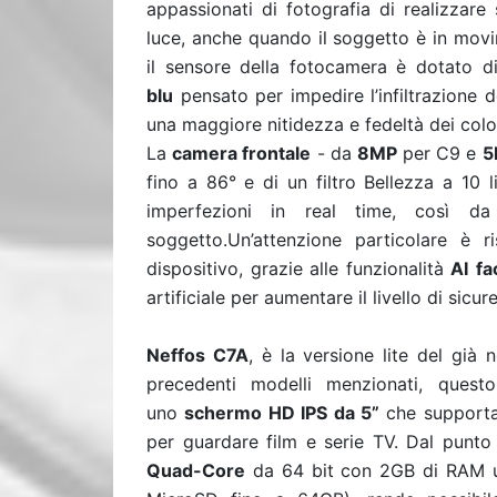
appassionati di fotografia di realizzare 
luce, anche quando il soggetto è in movi
il sensore della fotocamera è dotato di
blu
pensato per impedire l’infiltrazione dei
una maggiore nitidezza e fedeltà dei color
La
camera frontale
- da
8MP
per C9 e
5
fino a 86° e di un filtro Bellezza a 10 li
imperfezioni in real time, così da
soggetto.Un’attenzione particolare è r
dispositivo, grazie alle funzionalità
AI
fa
artificiale per aumentare il livello di sic
Neffos C7A
, è la versione lite del già 
precedenti modelli menzionati, ques
uno
schermo HD IPS da 5”
che supporta
per guardare film e serie TV. Dal punto
Quad-Core
da 64 bit con 2GB di RAM un