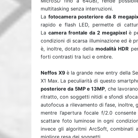
MicroSD fino a 64GB), rende possibile
multitasking senza interruzioni.
La
fotocamera posteriore da 8 megapix
rapido e flash LED, permette di cattur
La
camera frontale da 2 megapixel
è pe
condizioni di scarsa illuminazione ed è p
è, inoltre, dotato della
modalità HDR
per
forti contrasti tra luci e ombre.
Neffos X9
è
la grande new entry della Ser
X1 Max. La peculiarità di questo smartph
posteriore da 5MP e 13MP
, che lavorano
ritratto, con soggetti nitidi e sfondi sfoc
autofocus a rilevamento di fase, inoltre,
mentre l’apertura focale f/2.0 consent
scattare foto luminose in ogni condizio
invece gli algoritmi ArcSoft, combinati 
migliore resa dei soggetti.