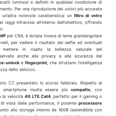
scatti luminosi e definiti in qualsiasi condizione di
mento. Per una riproduzione dei colori più accurata
 un’altra notevole caratteristica: un
filtro di vetro
 raggi infrarossi all’interno dell’obiettivo, offrendo
i.
MP
per C9A, è dotata invece di lente grandangolare
velli, per vedere il risultato dei selfie ed eventuali
 mettere in risalto la bellezza naturale del
iservata anche alla privacy e alla sicurezza del
ce-unlock
e
fingerprint,
che sfruttano l’intelligenza
urezza dello sblocco.
noto C7, presentato lo scorso febbraio. Rispetto ai
to smartphone risulta essere più
compatto
, con
 la velocità
4G LTE Cat4
, perfetto per il gaming o
 di vista delle performance, il potente
processore
ito allo storage interno da 16GB (estendibile con