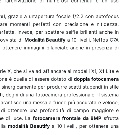
 l’archiviazione di numerosi contenuti e un uso
el
, grazie a un’apertura focale f/2.2 con autofocus
are momenti perfetti con precisione e nitidezza.
rfetta, invece, per scattare selfie brillanti anche in
rovvista di
Modalità Beautify
a 10 livelli. Neffos C7A
 ottenere immagini bilanciate anche in presenza di
ie X, che si va ad affiancare ai modelli X1, X1 Lite e
one è quella di essere dotato di
doppia fotocamera
 sinergicamente per produrre scatti stupendi in stile
ati, degni di una fotocamera professionale. Il sistema
 garantisce una messa a fuoco più accurata e veloce,
e di ottenere una profondità di campo maggiore e
ne di luce. La
fotocamera frontale da 8MP
sfrutta
alla
modalità Beautify
a 10 livelli, per ottenere una