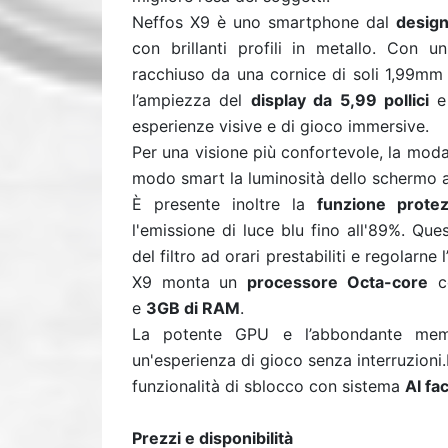
Neffos X9 è uno smartphone dal
design
con brillanti profili in metallo. Con 
racchiuso da una cornice di soli 1,99mm
l’ampiezza del
display da 5,99 pollici
e 
esperienze visive e di gioco immersive.
Per una visione più confortevole, la moda
modo smart la luminosità dello schermo a 
È presente inoltre la
funzione prote
l'emissione di luce blu fino all'89%. Qu
del filtro ad orari prestabiliti e regolarne
X9 monta un
processore Octa-core
co
e
3GB di RAM
.
La potente GPU e l’abbondante memor
un'esperienza di gioco senza interruzioni
funzionalità di sblocco con sistema
AI fa
Prezzi e disponibilità