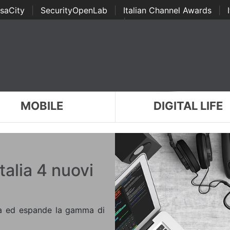
saCity
|
SecurityOpenLab
|
Italian Channel Awards
|
Awards
|
...
MOBILE
DIGITAL LIFE
talia 4 nuovi
lia ed espande la gamma di