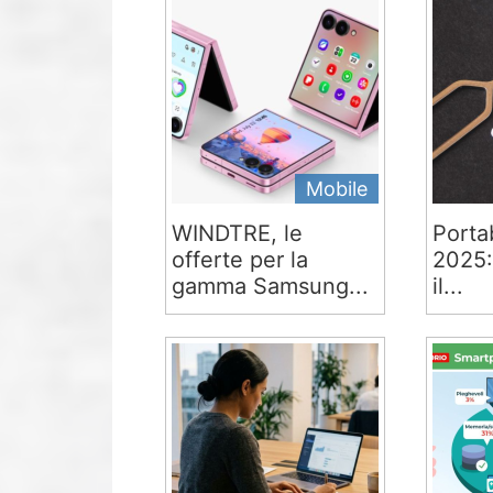
Mobile
WINDTRE, le
Portab
offerte per la
2025:
gamma Samsung...
il...