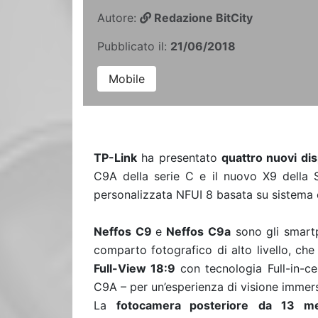
Autore:
Redazione BitCity
Pubblicato il:
21/06/2018
Mobile
TP-Link
ha presentato
quattro nuovi dis
C9A della serie C e il nuovo X9 della Se
personalizzata NFUI 8 basata su sistema 
Neffos C9
e
Neffos C9a
sono gli smartp
comparto fotografico di alto livello, che
Full-View 18:9
con tecnologia Full-in-c
C9A – per un’esperienza di visione immersi
La
fotocamera posteriore
da
13 me