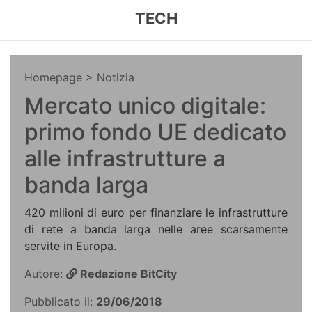
TECH
Homepage
> Notizia
Mercato unico digitale:
primo fondo UE dedicato
alle infrastrutture a
banda larga
420 milioni di euro per finanziare le infrastrutture
di rete a banda larga nelle aree scarsamente
servite in Europa.
Autore:
Redazione BitCity
Pubblicato il:
29/06/2018