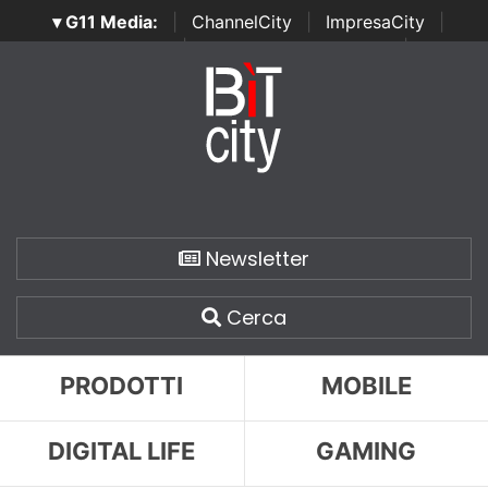
▾ G11 Media:
|
ChannelCity
|
ImpresaCity
|
SecurityOpenLab
|
Italian Channel Awards
|
Italian
Project Awards
|
Italian Security Awards
|
...
Newsletter
Cerca
PRODOTTI
MOBILE
DIGITAL LIFE
GAMING