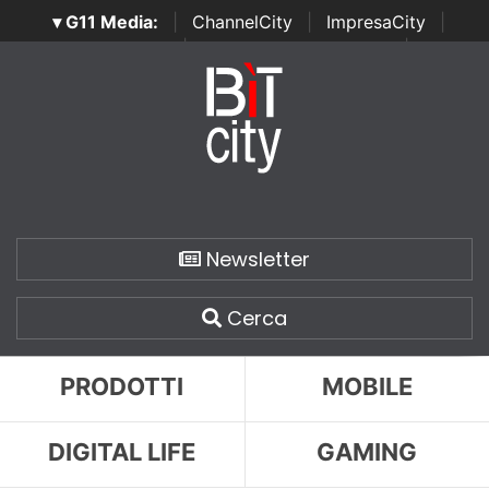
▾ G11 Media:
|
ChannelCity
|
ImpresaCity
|
SecurityOpenLab
|
Italian Channel Awards
|
Italian
Project Awards
|
Italian Security Awards
|
...
Newsletter
Cerca
PRODOTTI
MOBILE
DIGITAL LIFE
GAMING