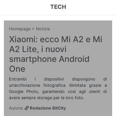
TECH
Homepage
> Notizia
Xiaomi: ecco Mi A2 e Mi
A2 Lite, i nuovi
smartphone Android
One
Entrambi i dispositivi dispongono di
un’archiviazione fotografica illimitata grazie a
Google Photo, garantendo così agli utenti di
avere sempre storage per le loro foto.
Autore:
Redazione BitCity