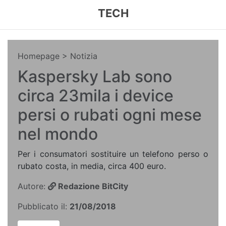
TECH
Homepage
> Notizia
Kaspersky Lab sono
circa 23mila i device
persi o rubati ogni mese
nel mondo
Per i consumatori sostituire un telefono perso o
rubato costa, in media, circa 400 euro.
Autore:
Redazione BitCity
Pubblicato il:
21/08/2018