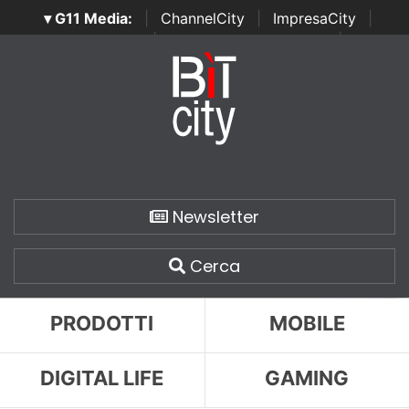
▾ G11 Media:
|
ChannelCity
|
ImpresaCity
|
SecurityOpenLab
|
Italian Channel Awards
|
Italian
Project Awards
|
Italian Security Awards
|
...
Newsletter
Cerca
PRODOTTI
MOBILE
DIGITAL LIFE
GAMING