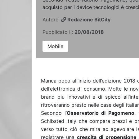
acquisto per i device tecnologici è cresc
Autore:
Redazione BitCity
Pubblicato il:
29/08/2018
Mobile
Manca poco all’inizio dell’edizione 2018 
dell’elettronica di consumo. Molte le no
brand più innovativi e di spicco all’in
ritroveranno presto nelle case degli italian
Secondo l’
Osservatorio di
Pagomeno
,
Schibsted Italy che compara prezzi e pro
verso tutto ciò che mira ad agevolare la 
registrare una
crescita di propensione a