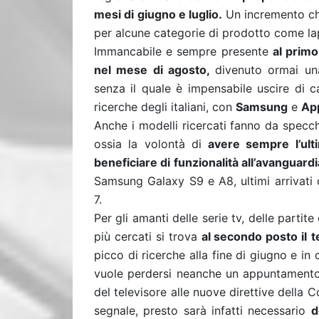
mesi di giugno e luglio.
Un incremento ch
per alcune categorie di prodotto come l
Immancabile e sempre presente
al primo
nel mese di agosto,
divenuto ormai una
senza il quale è impensabile uscire di c
ricerche degli italiani, con
Samsung
e
Ap
Anche i modelli ricercati fanno da specc
ossia la volontà di
avere sempre l’ult
beneficiare di funzionalità all’avanguardi
Samsung Galaxy S9 e A8, ultimi arrivati
7.
Per gli amanti delle serie tv, delle partite 
più cercati si trova
al secondo posto il
t
picco di ricerche alla fine di giugno e in
vuole perdersi neanche un appuntamento
del televisore alle nuove direttive della 
segnale, presto sarà infatti necessario
d