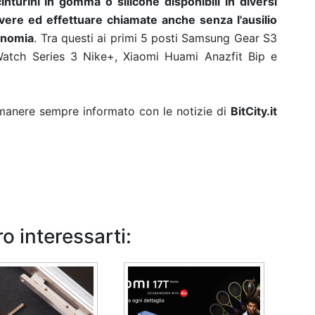
turini in gomma o silicone disponibili in diversi
evere ed effettuare chiamate anche senza l'ausilio
onomia
. Tra questi ai primi 5 posti Samsung Gear S3
Watch Series 3 Nike+, Xiaomi Huami Anazfit Bip e
rimanere sempre informato con le notizie di
BitCity.it
o interessarti: