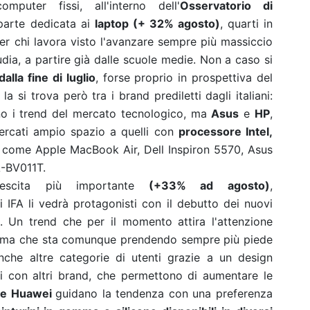
puter fissi, all'interno dell'
Osservatorio di
parte dedicata ai
laptop (+ 32% agosto)
, quarti in
per chi lavora visto l'avanzare sempre più massiccio
dia, a partire già dalle scuole medie. Non a caso si
alla fine di luglio
, forse proprio in prospettiva del
 si trova però tra i brand prediletti dagli italiani:
o i trend del mercato tecnologico, ma
Asus
e
HP
,
cercati ampio spazio a quelli con
processore Intel,
, come Apple MacBook Air, Dell Inspiron 5570, Asus
A-BV011T.
cita più importante
(+33% ad agosto)
,
 IFA li vedrà protagonisti con il debutto dei nuovi
. Un trend che per il momento attira l'attenzione
ss, ma che sta comunque prendendo sempre più piede
che altre categorie di utenti grazie a un design
i con altri brand, che permettono di aumentare le
 e Huawei
guidano la tendenza con una preferenza