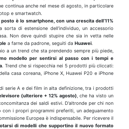
e continua anche nel mese di agosto, in particolare
aptop e smartwatch.
 posto è lo
smartphone, con una crescita dell’11%
 sorta di estensione dell’individuo, un accessorio
asa. Non deve quindi stupire che sia in vetta nelle
ple
a farne da padrone, seguiti da
Huawei
.
hio a un trend che sta prendendo sempre più piede,
imo modello per sentirsi al passo con i tempi e
a
. Trend che si rispecchia nei 5 prodotti più cliccati:
 della casa coreana, iPhone X, Huawei P20 e iPhone
di serie A e dei film in alta definizione, tra i prodotti
elevisore (ulteriore + 12% agosto)
, che ha visto un
 concomitanza dei saldi estivi. D’altronde per chi non
 con i propri programmi preferiti, un adeguamento
Commissione Europea è indispensabile. Per ricevere il
otarsi di modelli che supportino il nuovo formato