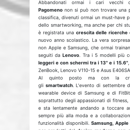
Abbandonati ormai i cari vecchi com
Pagomeno
non si può non trovare una 
classifica, divenuti ormai un must-have 
dello smartworking, ma anche per chi stu
è registrata una
crescita delle ricerche d
nuovo anno scolastico. La vera sorpresa la
non Apple e Samsung, che ormai trainan
seguiti da
Lenovo
. Tra i 5 modelli più 
leggeri e con schermi tra i 13'' e i 15.6''
ZenBook, Lenovo V110-15 e Asus E406S
Al quinto posto ma con la cres
gli
smartwatch
.
L'evento di settembre di
wearable device di Samsung e di FitBit
soprattutto degli appassionati di fitne
e sta lentamente andando a toccare an
sempre più alla moda e a collaborazion
funzionalità disponibili.
Samsung, Apple