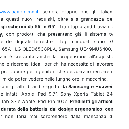
www.pagomeno.it
, sembra proprio che gli italiani
 questi nuovi requisiti, oltre alla grandezza del
gli schermi da 55’’ e 65’’
. Tra i top brand troviamo
y
, con prodotti che presentano già il sistema tv
e del digitale terrestre. I top 5 modelli sono LG
D-65A1, LG OLED65C8PLA, Samsung UE49MU6400.
aliani è cresciuta anche la propensione all’acquisto
nelle ricerche, ideali per chi ha necessità di lavorare
pc, oppure per i genitori che desiderano rendere il
film da poter vedere nelle lunghe ore in macchina.
 con gli altri brand, seguito da
Samsung e Huawei
.
e infatti Apple iPad 9.7’’, Sony Xperia Tablet Z4,
ab S3 e Apple iPad Pro 10.5’’.
Prediletti gli articoli
 durata della batteria, dal design ergonomico, con
er non farsi mai sorprendere dalla mancanza di