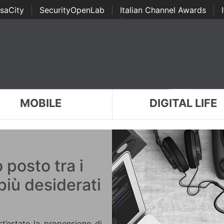
saCity
|
SecurityOpenLab
|
Italian Channel Awards
|
Awards
|
...
MOBILE
DIGITAL LIFE
posto tra i
più desiderati
’estate la propensione di