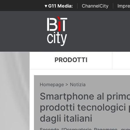
▾ G11 Media:
|
ChannelCity
|
Impre
PRODOTTI
Homepage
> Notizia
Smartphone al primo 
prodotti tecnologici 
dagli italiani
Secondo l’Osservatorio Pagomeno, quest