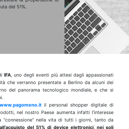
iuta del 51%.
di
IFA
, uno degli eventi più attesi dagli appassionati
vità che verranno presentate a Berlino da alcuni dei
terno del panorama tecnologico mondiale, e che si
i.
www.pagomeno.it
il personal shopper digitale di
dotti, nel nostro Paese aumenta infatti l’interesse
“connessione” nella vita di tutti i giorni, tanto da
ll’acquisto
del 51% di device elettronici, nei soli