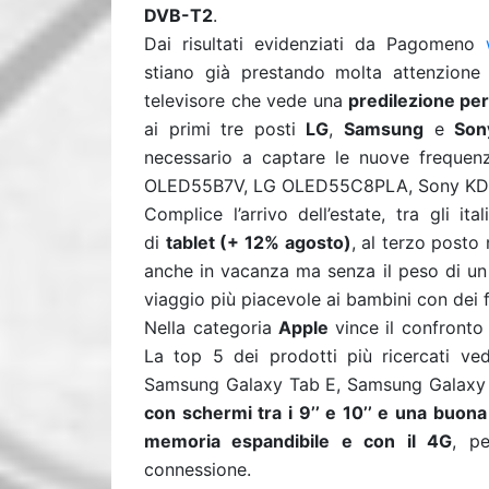
DVB-T2
.
Dai risultati evidenziati da Pagomeno
stiano già prestando molta attenzione a
televisore che vede una
predilezione per 
ai primi tre posti
LG
,
Samsung
e
Son
necessario a captare le nuove frequenz
OLED55B7V, LG OLED55C8PLA, Sony K
Complice l’arrivo dell’estate, tra gli it
di
tablet (+ 12% agosto)
, al terzo posto 
anche in vacanza ma senza il peso di un 
viaggio più piacevole ai bambini con dei 
Nella categoria
Apple
vince il confronto
La top 5 dei prodotti più ricercati ved
Samsung Galaxy Tab E, Samsung Galaxy T
con schermi tra i 9’’ e 10’’ e una buona
memoria espandibile e con il 4G
, p
connessione.