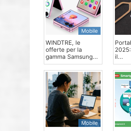
Mobile
WINDTRE, le
Portab
offerte per la
2025:
gamma Samsung...
il...
Mobile