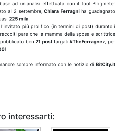
ase ad un'analisi effettuata con il tool Blogmeter
osto al 2 settembre
, Chiara Ferragni
ha guadagnato
uasi
225 mila
.
l'invitato più prolifico (in termini di post) durante i
i raccolti pare che la mamma della sposa e scrittrice
a pubblicato ben
21 post
targati
#TheFerragnez
, per
00
!
rimanere sempre informato con le notizie di
BitCity.it
o interessarti: