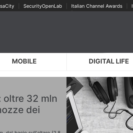
saCity
|
SecurityOpenLab
|
Italian Channel Awards
|
Awards
|
...
MOBILE
DIGITAL LIFE
 oltre 32 mln
 nozze dei
, dal bacio sull'altare (2,8