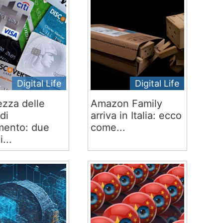
Digital Life
Digital Life
ezza delle
Amazon Family
di
arriva in Italia: ecco
ento: due
come...
i...