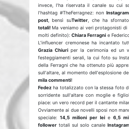
invece, l'ha riservata il canale su cui
l'hashtag #TheFerragnez: non
Instagram
post
,
bensì su
Twitter
, che ha
sfornato
totali!
Ma veniamo ai veri protagonisti di 
molti definito):
Chiara Ferragni
e Federico
L'influencer cremonese ha incantato tu
Grazia Chiuri
per la cerimonia ed un v
festeggiamenti serali, la cui foto su Ins
della Ferragni che ha ottenuto più appre
sull'altare, al momento dell'esplosione de
mila commenti
!
Fedez
ha totalizzato con la stessa foto 
sorridente sull'altare con moglie e figli
piace: un vero record per il cantante mila
Ovviamente ai due novelli sposi non manc
speciale:
14,5 milioni per lei
e
6,5 mi
follower
totali sul solo canale
Instagra