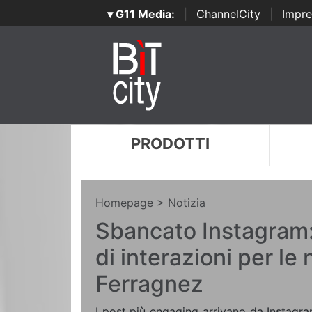
▾ G11 Media:
|
ChannelCity
|
Impre
PRODOTTI
Homepage
> Notizia
Sbancato Instagram:
di interazioni per le
Ferragnez
I post più engaging arrivano da Instagram