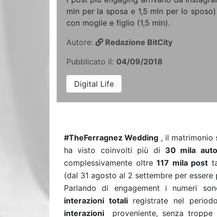
mln per la sposa e 1,5 mln per lo sposo)
con moglie e figlio (1,5 mln).
Autore:
Redazione BitCity
Pubblicato il:
04/09/2018
Digital Life
#TheFerragnez Wedding
, il matrimonio 
ha visto coinvolti più di
30 mila auto
complessivamente oltre
117 mila post
ta
(dal 31 agosto al 2 settembre per essere p
Parlando di engagement i numeri son
interazioni totali
registrate nel period
interazioni
proveniente, senza troppe 