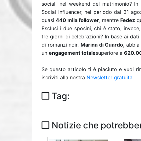
social" nel weekend del matrimonio? In b
Social Influencer, nel periodo dal 31 ag
quasi
440 mila follower
, mentre
Fedez
q
Esclusi i due sposini, chi è stato, invece, 
tre giorni di celebrazioni? In base ai dat
di romanzi noir,
Marina di Guardo
, abbi
un
engagement totale
superiore a
620.0
Se questo articolo ti è piaciuto e vuoi 
iscriviti alla nostra
Newsletter gratuita
.
Tag:
Notizie che potrebber