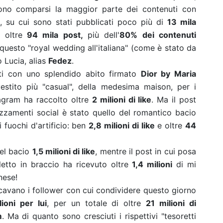
 sono comparsi la maggior parte dei contenuti con
, su cui sono stati pubblicati poco più di
13 mila
 oltre
94 mila post,
più dell'
80% dei contenuti
questo "royal wedding all'italiana" (come è stato da
 Lucia, alias
Fedez
.
tti con uno splendido abito firmato
Dior by Maria
estito più "casual", della medesima maison, per i
tagram ha raccolto oltre
2 milioni di like
. Ma il post
zzamenti social è stato quello del romantico bacio
i fuochi d'artificio: ben
2,8 milioni di like
e oltre
44
del bacio
1,5 milioni di like
, mentre il post in cui posa
oletto in braccio ha ricevuto oltre
1,4 milioni
di mi
nese!
avano i follower con cui condividere questo giorno
lioni per lui
, per un totale di oltre
21 milioni di
m
. Ma di quanto sono cresciuti i rispettivi "tesoretti