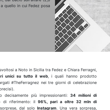
 a quello in cui Fedez posa
svoltosi a Noto in Sicilia tra Fedez e Chiara Ferragni,
ri unici su tutto il web
, i quali hanno prodotto
rgati #TheFerragnez nei tre giorni di celebrazione
recisi).
o decisamente più impressionanti:
34 milioni di
o di riferimento: il
96%, pari a oltre 32 mln di
sorprese, dal solo
Instagram
. Una vera sorpresa,