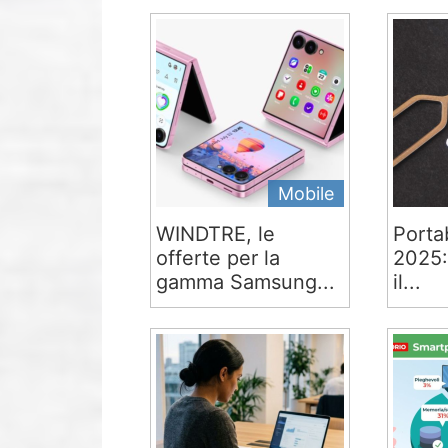
Mobile
WINDTRE, le
Portab
offerte per la
2025:
gamma Samsung...
il...