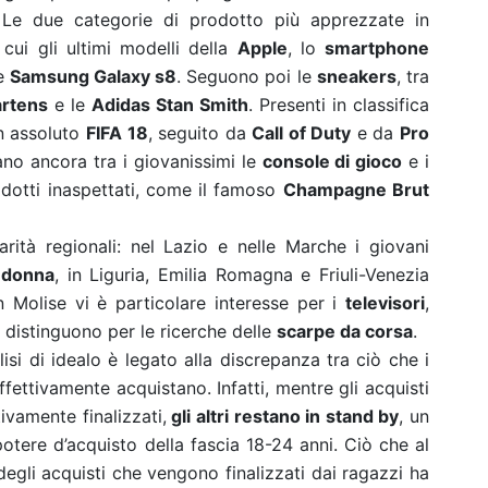
 Le due categorie di prodotto più apprezzate in
a cui gli ultimi modelli della
Apple
, lo
smartphone
e
Samsung Galaxy s8
. Seguono poi le
sneakers
, tra
rtens
e le
Adidas Stan Smith
. Presenti in classifica
n assoluto
FIFA 18
, seguito da
Call of Duty
e da
Pro
ano ancora tra i giovanissimi le
console di gioco
e i
rodotti inaspettati, come il famoso
Champagne Brut
rità regionali: nel Lazio e nelle Marche i giovani
 donna
, in Liguria, Emilia Romagna e Friuli-Venezia
in Molise vi è particolare interesse per i
televisori
,
 distinguono per le ricerche delle
scarpe da corsa
.
isi di idealo è legato alla discrepanza tra ciò che i
fettivamente acquistano. Infatti, mentre gli acquisti
vamente finalizzati,
gli altri restano in stand by
, un
tere d’acquisto della fascia 18-24 anni. Ciò che al
degli acquisti che vengono finalizzati dai ragazzi ha