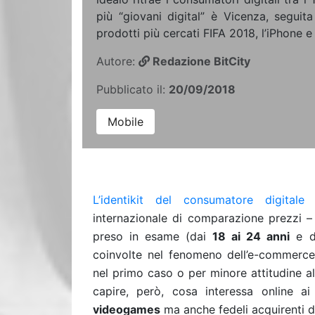
più “giovani digital” è Vicenza, seguit
prodotti più cercati FIFA 2018, l’iPhone e
Autore:
Redazione BitCity
Pubblicato il:
20/09/2018
Mobile
L’identikit del consumatore digitale
r
internazionale di comparazione prezzi –
preso in esame (dai
18 ai 24 anni
e d
coinvolte nel fenomeno dell’e-commerce
nel primo caso o per minore attitudine al
capire, però, cosa interessa online ai
videogames
ma anche fedeli acquirenti di