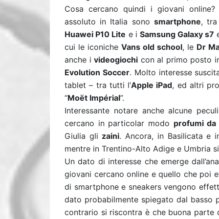
Cosa cercano quindi i giovani online?
assoluto in Italia sono
smartphone
, tr
Huawei P10 Lite
e i
Samsung Galaxy s7
cui le iconiche
Vans old school
, le
Dr Ma
anche i
videogiochi
con al primo posto i
Evolution Soccer
. Molto interesse suscit
tablet – tra tutti l’
Apple iPad
, ed altri p
“
Moët Impérial
”.
Interessante notare anche alcune peculia
cercano in particolar modo
profumi da
Giulia gli
zaini
. Ancora, in Basilicata e 
mentre in Trentino-Alto Adige e Umbria si
Un dato di interesse che emerge dall’anal
giovani cercano online e quello che poi ef
di smartphone e sneakers vengono effetti
dato probabilmente spiegato dal basso po
contrario si riscontra è che buona parte 