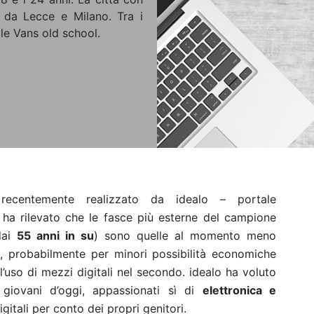
a da Lecce e Milano. Tra i
 le Vans old school.
ecentemente realizzato da idealo – portale
 ha rilevato che le fasce più esterne del campione
ai
55 anni in su
) sono quelle al momento meno
, probabilmente per minori possibilità economiche
l’uso di mezzi digitali nel secondo. idealo ha voluto
 giovani d’oggi, appassionati sì di
elettronica e
gitali per conto dei propri genitori.