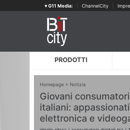
▾ G11 Media:
|
ChannelCity
|
Impre
PRODOTTI
Homepage
> Notizia
Giovani consumatori 
italiani: appassionati
elettronica e video
idealo ritrae i consumatori digitali tra i