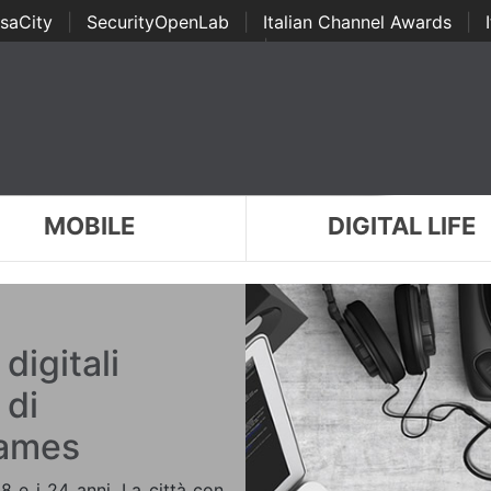
saCity
|
SecurityOpenLab
|
Italian Channel Awards
|
Awards
|
...
MOBILE
DIGITAL LIFE
digitali
 di
games
 18 e i 24 anni. La città con