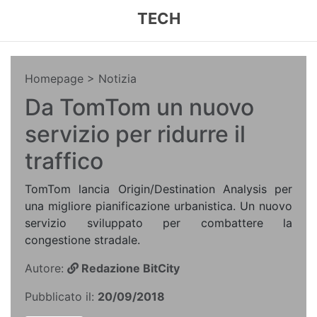
TECH
Homepage
> Notizia
Da TomTom un nuovo
servizio per ridurre il
traffico
TomTom lancia Origin/Destination Analysis per
una migliore pianificazione urbanistica. Un nuovo
servizio sviluppato per combattere la
congestione stradale.
Autore:
Redazione BitCity
Pubblicato il:
20/09/2018