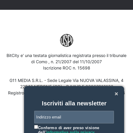
BitCity e' una testata giornalistica registrata presso il tribunale
di Como , n. 21/2007 del 11/10/2007
Iscrizione ROC n. 15698
G11 MEDIA S.R.L. - Sede Legale Via NUOVA VALASSINA, 4
22046 MERONE (CO) - P.IVA/C.F.03062910132
Registro imprese di Como n. 03062910132 - REA n. 293834
CAPITALE SOCIALE Euro 30.000 i.v.
Iscriviti alla newsletter
Confermo di aver preso visione
dell'
informativa sulla privacy