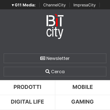
▾ G11 Media:
|
ChannelCity
|
ImpresaCity
|
SecurityOpenLab
|
Italian Channel Awards
|
Italian
Project Awards
|
Italian Security Awards
|
...
Newsletter
Cerca
PRODOTTI
MOBILE
DIGITAL LIFE
GAMING