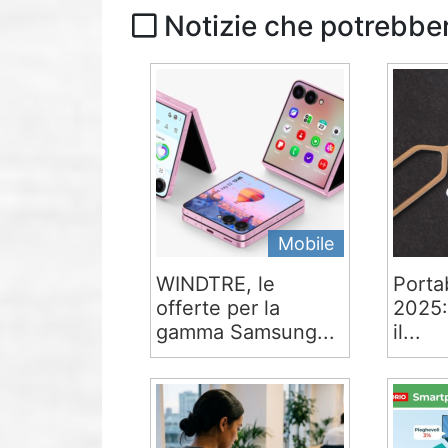
Notizie che potrebber
Mobile
WINDTRE, le
Portab
offerte per la
2025:
gamma Samsung...
il...