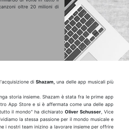
anzoni oltre 20 milioni di
'acquisizione di
Shazam,
una delle app musicali più
nga storia insieme. Shazam è stata fra le prime app
stro App Store e si è affermata come una delle app
 tutto il mondo" ha dichiarato
Oliver Schusser
, Vice
ividiamo la stessa passione per il mondo musicale e
e i nostri team inizino a lavorare insieme per offrire