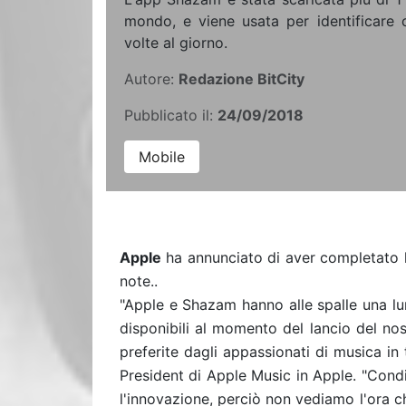
mondo, e viene usata per identificare c
volte al giorno.
Autore:
Redazione BitCity
Pubblicato il:
24/09/2018
Mobile
Apple
ha annunciato di aver completato l
note..
"Apple e Shazam hanno alle spalle una lu
disponibili al momento del lancio del no
preferite dagli appassionati di musica in
President di Apple Music in Apple. "Cond
l'innovazione, perciò non vediamo l'ora ch