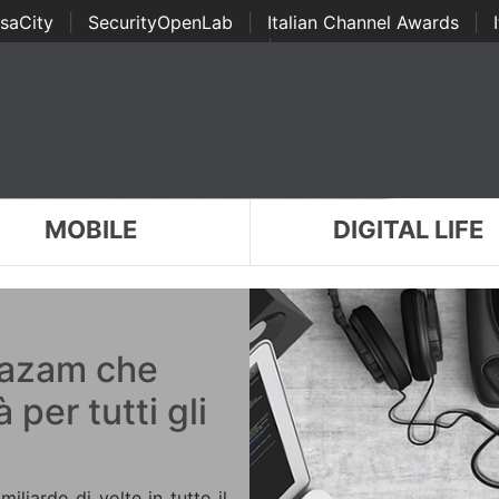
saCity
|
SecurityOpenLab
|
Italian Channel Awards
|
Awards
|
...
MOBILE
DIGITAL LIFE
hazam che
 per tutti gli
iliardo di volte in tutto il