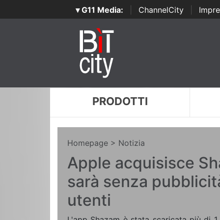
▾ G11 Media:
|
ChannelCity
|
Impre
PRODOTTI
Homepage
> Notizia
Apple acquisisce S
sarà senza pubblicità
utenti
L'app Shazam è stata scaricata più di 1 m