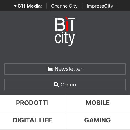
▾ G11 Media:
|
ChannelCity
|
ImpresaCity
|
SecurityOpenLab
|
Italian Channel Awards
|
Italian
Project Awards
|
Italian Security Awards
|
...
Newsletter
Cerca
PRODOTTI
MOBILE
DIGITAL LIFE
GAMING