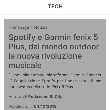
TECH
Homepage
> Notizia
Spotify e Garmin fenix 5
Plus, dal mondo outdoor
la nuova rivoluzione
musicale
Disponibile tramite piattaforma Garmin Connect
IQ l'applicazione Spotify per i possessori di uno
sportwatch della serie fēnix 5 Plus.
Autore:
Redazione BitCity
Pubblicato il:
04/10/2018