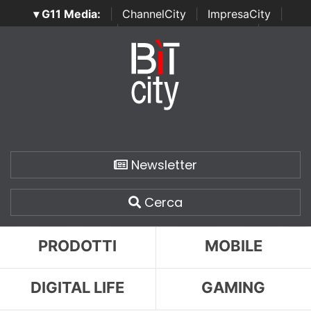
▾ G11 Media:
|
ChannelCity
|
ImpresaCity
|
SecurityOpenLab
|
Italian Channel Awards
|
Italian
Project Awards
|
Italian Security Awards
|
...
Newsletter
Cerca
PRODOTTI
MOBILE
DIGITAL LIFE
GAMING