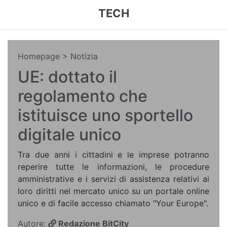
TECH
Homepage
> Notizia
UE: dottato il
regolamento che
istituisce uno sportello
digitale unico
Tra due anni i cittadini e le imprese potranno
reperire tutte le informazioni, le procedure
amministrative e i servizi di assistenza relativi ai
loro diritti nel mercato unico su un portale online
unico e di facile accesso chiamato "Your Europe".
Autore:
Redazione BitCity