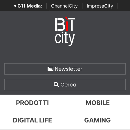
▾ G11 Media:
|
ChannelCity
|
ImpresaCity
|
SecurityOpenLab
|
Italian Channel Awards
|
Italian
Project Awards
|
Italian Security Awards
|
...
Newsletter
Cerca
PRODOTTI
MOBILE
DIGITAL LIFE
GAMING