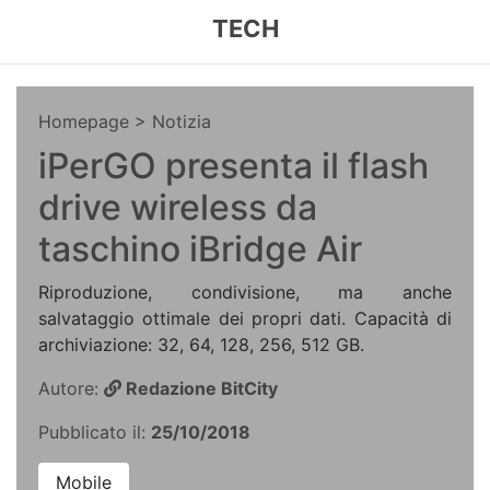
TECH
Homepage
> Notizia
iPerGO presenta il flash
drive wireless da
taschino iBridge Air
Riproduzione, condivisione, ma anche
salvataggio ottimale dei propri dati. Capacità di
archiviazione: 32, 64, 128, 256, 512 GB.
Autore:
Redazione BitCity
Pubblicato il:
25/10/2018
Mobile