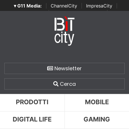
▾ G11 Media:
|
ChannelCity
|
ImpresaCity
|
SecurityOpenLab
|
Italian Channel Awards
|
Italian
Project Awards
|
Italian Security Awards
|
...
Newsletter
Cerca
PRODOTTI
MOBILE
DIGITAL LIFE
GAMING