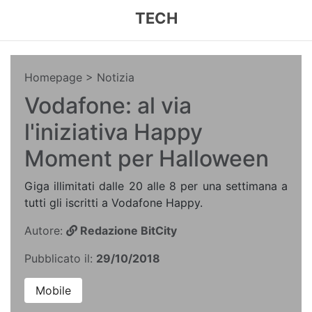
TECH
Homepage
> Notizia
Vodafone: al via
l'iniziativa Happy
Moment per Halloween
Giga illimitati dalle 20 alle 8 per una settimana a
tutti gli iscritti a Vodafone Happy.
Autore:
Redazione BitCity
Pubblicato il:
29/10/2018
Mobile