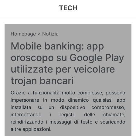
TECH
Homepage
> Notizia
Mobile banking: app
oroscopo su Google Play
utilizzate per veicolare
trojan bancari
Grazie a funzionalità molto complesse, possono
impersonare in modo dinamico qualsiasi app
installata su un dispositivo compromesso,
intercettando i registri delle chiamate,
reindirizzando i messaggi di testo e scaricando
altre applicazioni.