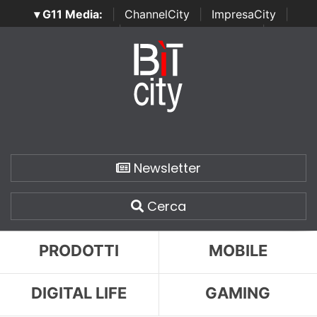
▾ G11 Media:
|
ChannelCity
|
ImpresaCity
|
SecurityOpenLab
|
Italian Channel Awards
|
Italian
Project Awards
|
Italian Security Awards
|
...
Newsletter
Cerca
PRODOTTI
MOBILE
DIGITAL LIFE
GAMING