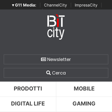
▾ G11 Media:
|
ChannelCity
|
ImpresaCity
|
SecurityOpenLab
|
Italian Channel Awards
|
Italian
Project Awards
|
Italian Security Awards
|
...
Newsletter
Cerca
PRODOTTI
MOBILE
DIGITAL LIFE
GAMING