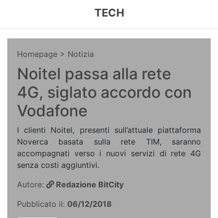
TECH
Homepage
> Notizia
Noitel passa alla rete
4G, siglato accordo con
Vodafone
I clienti Noitel, presenti sull’attuale piattaforma
Noverca basata sulla rete TIM, saranno
accompagnati verso i nuovi servizi di rete 4G
senza costi aggiuntivi.
Autore:
Redazione BitCity
Pubblicato il:
06/12/2018