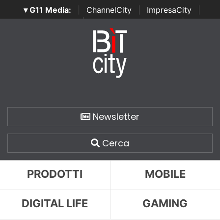
▾ G11 Media:
|
ChannelCity
|
ImpresaCity
|
SecurityOpenLab
|
Italian Channel Awards
|
Italian
Project Awards
|
Italian Security Awards
|
...
Newsletter
Cerca
PRODOTTI
MOBILE
DIGITAL LIFE
GAMING