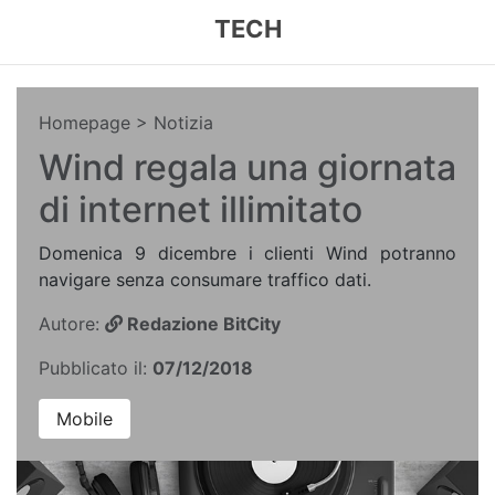
TECH
Homepage
> Notizia
Wind regala una giornata
di internet illimitato
Domenica 9 dicembre i clienti Wind potranno
navigare senza consumare traffico dati.
Autore:
Redazione BitCity
Pubblicato il:
07/12/2018
Mobile