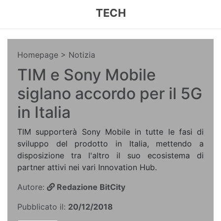
TECH
Homepage
> Notizia
TIM e Sony Mobile
siglano accordo per il 5G
in Italia
TIM supporterà Sony Mobile in tutte le fasi di
sviluppo del prodotto in Italia, mettendo a
disposizione tra l'altro il suo ecosistema di
partner attivi nei vari Innovation Hub.
Autore:
Redazione BitCity
Pubblicato il:
20/12/2018