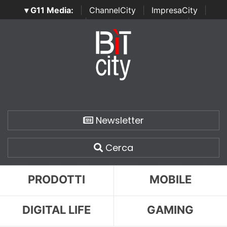
▾ G11 Media:
|
ChannelCity
|
ImpresaCity
|
SecurityOpenLab
|
Italian Channel Awards
|
Italian
Project Awards
|
Italian Security Awards
|
...
Newsletter
Cerca
PRODOTTI
MOBILE
DIGITAL LIFE
GAMING