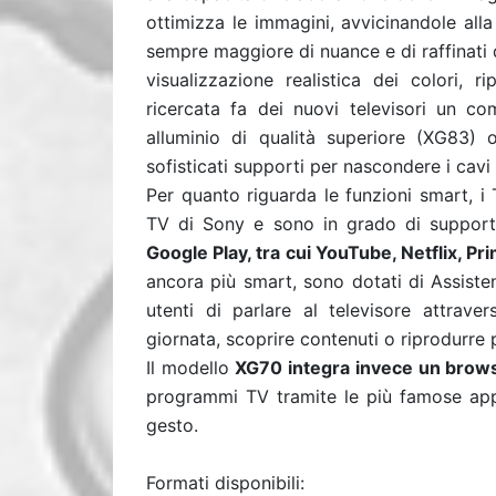
ottimizza le immagini, avvicinandole all
sempre maggiore di nuance e di raffinati d
visualizzazione realistica dei colori, 
ricercata fa dei nuovi televisori un c
alluminio di qualità superiore (XG83)
sofisticati supporti per nascondere i cavi 
Per quanto riguarda le funzioni smart, 
TV di Sony e sono in grado di supporta
Google Play, tra cui YouTube, Netflix, Pr
ancora più smart, sono dotati di Assiste
utenti di parlare al televisore attrave
giornata, scoprire contenuti o riprodurre 
Il modello
XG70 integra invece un brows
programmi TV tramite le più famose app
gesto.
Formati disponibili: