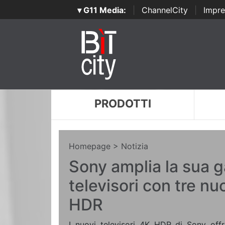
▾ G11 Media:
|
ChannelCity
|
Impre
PRODOTTI
Homepage
> Notizia
Sony amplia la sua 
televisori con tre nu
HDR
I nuovi televisori 4K HDR di Sony offr