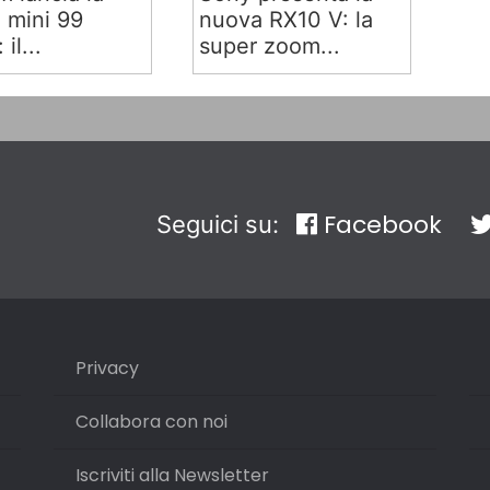
x mini 99
nuova RX10 V: la
 il...
super zoom...
Facebook
Seguici su:
Privacy
Collabora con noi
Iscriviti alla Newsletter