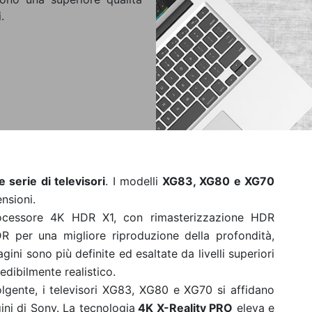
.
 serie di televisori
. I modelli
XG83, XG80 e XG70
nsioni.
rocessore 4K HDR X1, con rimasterizzazione HDR
 per una migliore riproduzione della profondità,
gini sono più definite ed esaltate da livelli superiori
redibilmente realistico.
olgente, i televisori XG83, XG80 e XG70 si affidano
ini di Sony. La tecnologia
4K X-Reality PRO
eleva e