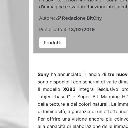
d’immagine e svariate funzioni intelligenti
Autore:
Redazione BitCity
Pubblicato il:
13/02/2019
Prodotti
Sony
ha annunciato il lancio di
tre nuove
sono disponibili con schermi di varie dime
Il modello
XG83
integra l’esclusivo p
“object-based” e Super Bit Mapping HDR
della texture e dei colori naturali. Le imma
di luminosità, a garanzia di un effetto inc
Per offrire una visione ancora più coinv
alla capacità di elaborazione delle immag