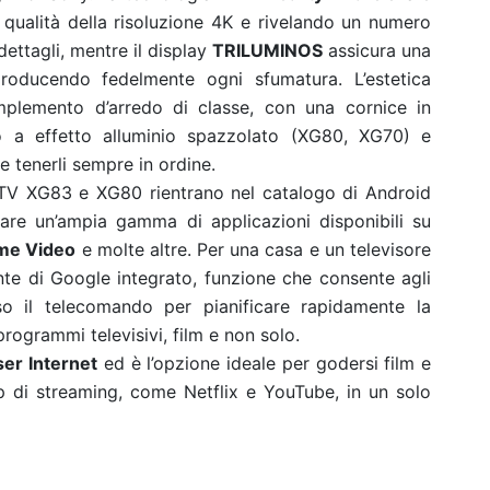
a qualità della risoluzione 4K e rivelando un numero
ettagli, mentre il display
TRILUMINOS
assicura una
riproducendo fedelmente ogni sfumatura. L’estetica
omplemento d’arredo di classe, con una cornice in
 o a effetto alluminio spazzolato (XG80, XG70) e
e tenerli sempre in ordine.
i TV XG83 e XG80 rientrano nel catalogo di Android
re un’ampia gamma di applicazioni disponibili su
ime Video
e molte altre. Per una casa e un televisore
nte di Google integrato, funzione che consente agli
rso il telecomando per pianificare rapidamente la
programmi televisivi, film e non solo.
er Internet
ed è l’opzione ideale per godersi film e
 di streaming, come Netflix e YouTube, in un solo