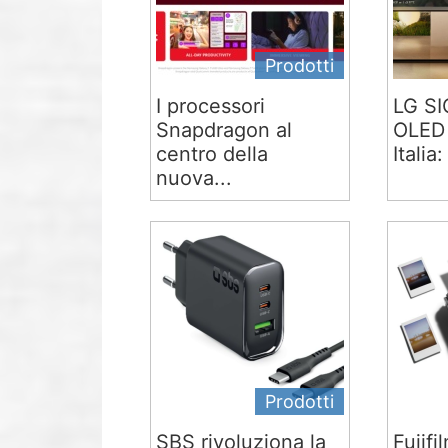
Prodotti
I processori
LG S
Snapdragon al
OLED 
centro della
Italia:
nuova...
Prodotti
SBS rivoluziona la
Fujifi