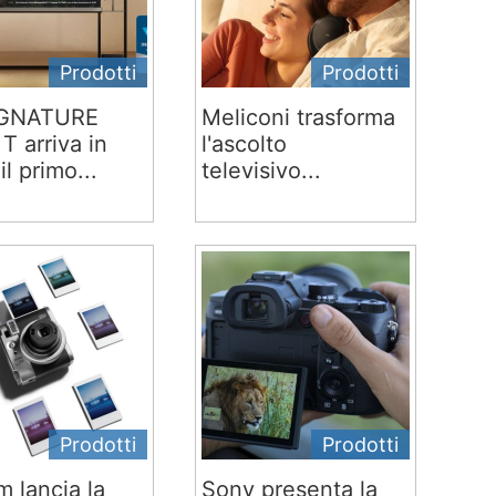
Prodotti
Prodotti
IGNATURE
Meliconi trasforma
T arriva in
l'ascolto
 il primo...
televisivo...
Prodotti
Prodotti
lm lancia la
Sony presenta la