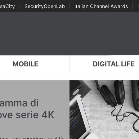
saCity
|
SecurityOpenLab
|
Italian Channel Awards
|
Awards
|
...
MOBILE
DIGITAL LIFE
gamma di
ove serie 4K
ono una superiore qualità