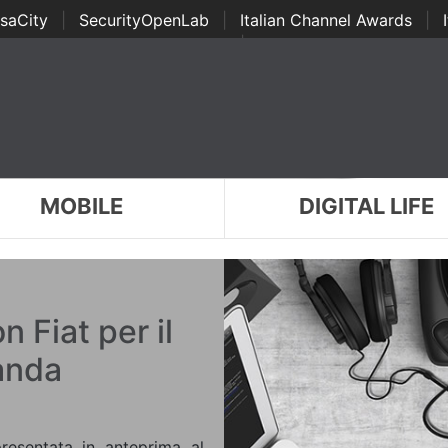
saCity
|
SecurityOpenLab
|
Italian Channel Awards
|
Awards
|
...
MOBILE
DIGITAL LIFE
 Fiat per il
anda
esentata in anteprima al