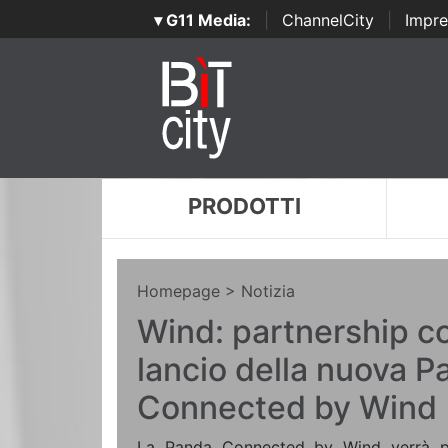
▾ G11 Media:
|
ChannelCity
|
Impre
PRODOTTI
Homepage
> Notizia
Wind: partnership con
lancio della nuova P
Connected by Wind
La Panda Connected by Wind verrà pr