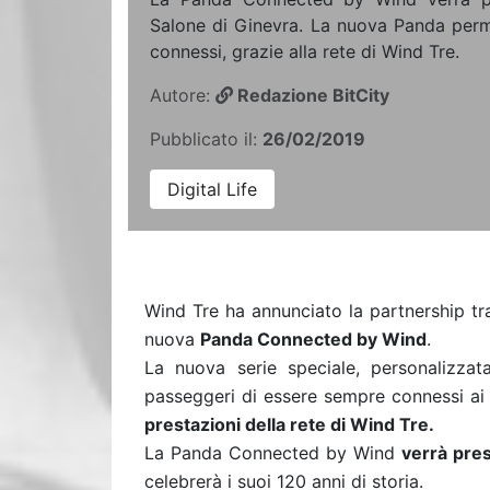
Salone di Ginevra. La nuova Panda perm
connessi, grazie alla rete di Wind Tre.
Autore:
Redazione BitCity
Pubblicato il:
26/02/2019
Digital Life
Wind Tre ha annunciato la partnership tr
nuova
Panda Connected by Wind
.
La nuova serie speciale, personalizzat
passeggeri di essere sempre connessi ai 
prestazioni della rete di Wind Tre.
La Panda Connected by Wind
verrà pres
celebrerà i suoi 120 anni di storia.