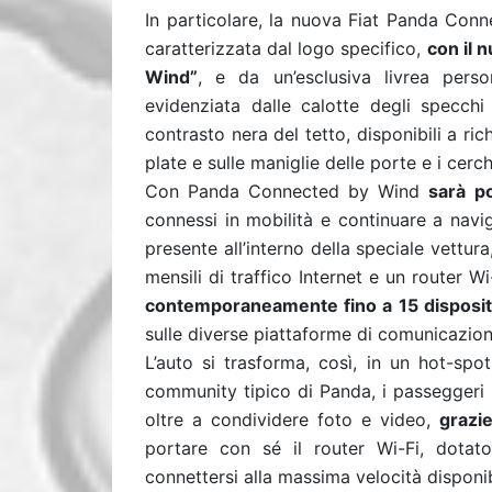
In particolare, la nuova Fiat Panda Conn
caratterizzata dal logo specifico,
con il 
Wind”
,
e da un’esclusiva livrea perso
evidenziata dalle calotte degli specchi
contrasto nera del tetto, disponibili a rich
plate e sulle maniglie delle porte e i cer
Con Panda Connected by Wind
sarà p
connessi in mobilità e continuare a navi
presente all’interno della speciale vett
mensili di traffico Internet e un router W
contemporaneamente fino a 15 disposit
sulle diverse piattaforme di comunicazion
L’auto si trasforma, così, in un hot-spo
community tipico di Panda, i passeggeri 
oltre a condividere foto e video,
grazi
portare con sé il router Wi-Fi, dotato 
connettersi alla massima velocità disponib