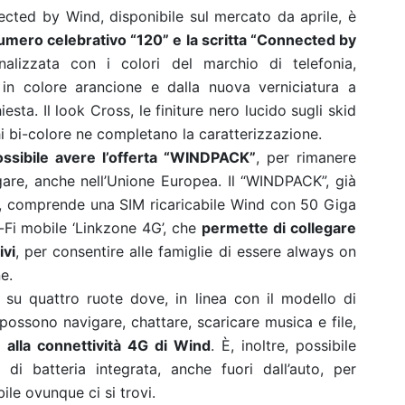
ected by Wind, disponibile sul mercato da aprile,
è
numero celebrativo “120” e la scritta “Connected by
nalizzata con i colori del marchio di telefonia,
 in colore arancione e dalla nuova verniciatura a
iesta. Il look Cross, le finiture nero lucido sugli skid
chi bi-colore ne completano la caratterizzazione.
ossibile avere l’offerta “WINDPACK”
, per rimanere
gare, anche nell’Unione Europea. Il “WINDPACK”, già
ura, comprende una SIM ricaricabile Wind con 50 Giga
i-Fi mobile ‘Linkzone 4G’, che
permette di collegare
ivi
, per consentire alle famiglie di essere always on
e.
t su quattro ruote dove, in linea con il modello di
possono navigare, chattare, scaricare musica e file,
e alla connettività 4G di Wind
. È, inoltre, possibile
di batteria integrata, anche fuori dall’auto, per
ile ovunque ci si trovi.