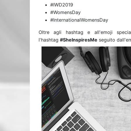
#IWD2019
#WomensDay
#InternationalWomensDay
Oltre agli hashtag e all'emoji specia
l'hashtag
#SheInspiresMe
seguito dall'e