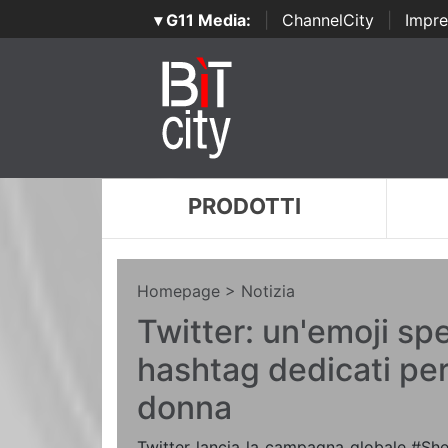
▾ G11 Media:
|
ChannelCity
|
Impre
PRODOTTI
Homepage
> Notizia
Twitter: un'emoji spe
hashtag dedicati per 
donna
Twitter lancia la campagna globale #She