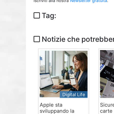
iscriviti alla nostra
Newsletter gratuita
.
Tag:
Notizie che potrebber
Digital Life
Apple sta
Sicur
sviluppando la
carte 