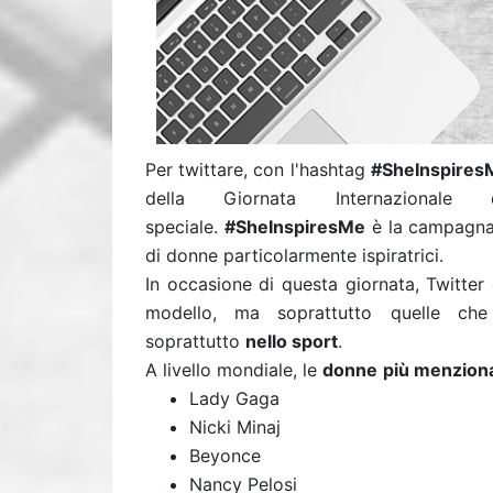
Per twittare, con l'hashtag
#SheInspires
della Giornata Internazionale
speciale.
#SheInspiresMe
è la campagna 
di donne particolarmente ispiratrici.
In occasione di questa giornata, Twitte
modello, ma soprattutto quelle che
soprattutto
nello sport
.
A livello mondiale, le
donne
più menzion
Lady Gaga
Nicki Minaj
Beyonce
Nancy Pelosi