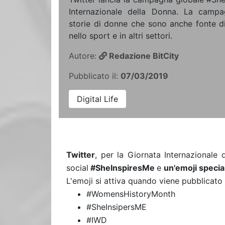
Internazionale della Donna. La camp
storie di donne che sono anche fonte di
nello sport e in altri settori.
Autore:
Redazione BitCity
Pubblicato il:
07/03/2019
Digital Life
Twitter
, per la Giornata Internazionale
social
#SheInspiresMe
e
un'emoji specia
L'emoji si attiva quando viene pubblicat
#WomensHistoryMonth
#SheInsipersME
#IWD