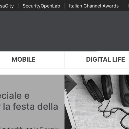
saCity
|
SecurityOpenLab
|
Italian Channel Awards
|
Awards
|
...
MOBILE
DIGITAL LIFE
ciale e
la festa della
InspiresMe per la Giornata