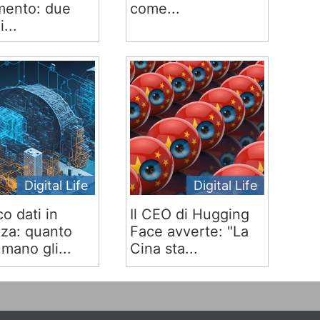
ento: due
come...
i...
Digital Life
Digital Life
co dati in
Il CEO di Hugging
za: quanto
Face avverte: "La
mano gli...
Cina sta...