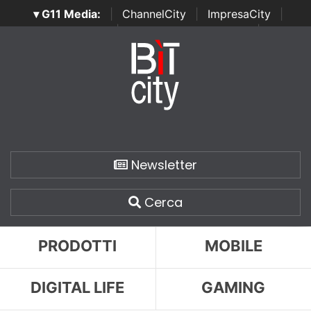
▾ G11 Media:
|
ChannelCity
|
ImpresaCity
|
SecurityOpenLab
|
Italian Channel Awards
|
Italian
Project Awards
|
Italian Security Awards
|
...
Newsletter
Cerca
PRODOTTI
MOBILE
DIGITAL LIFE
GAMING