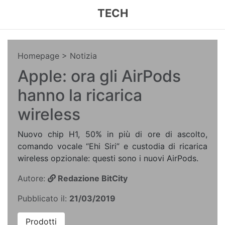
TECH
Homepage
> Notizia
Apple: ora gli AirPods
hanno la ricarica
wireless
Nuovo chip H1, 50% in più di ore di ascolto,
comando vocale “Ehi Siri” e custodia di ricarica
wireless opzionale: questi sono i nuovi AirPods.
Autore:
Redazione BitCity
Pubblicato il:
21/03/2019
Prodotti