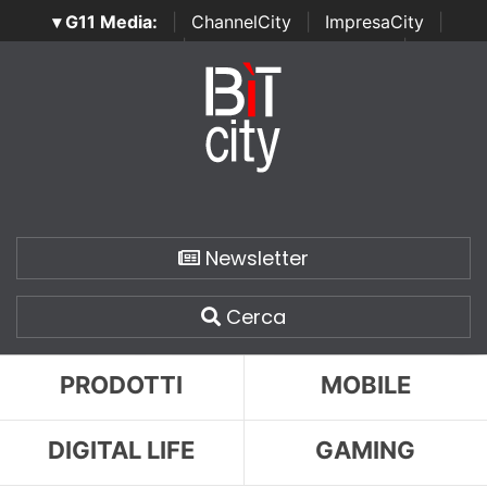
▾ G11 Media:
|
ChannelCity
|
ImpresaCity
|
SecurityOpenLab
|
Italian Channel Awards
|
Italian
Project Awards
|
Italian Security Awards
|
...
Newsletter
Cerca
PRODOTTI
MOBILE
DIGITAL LIFE
GAMING