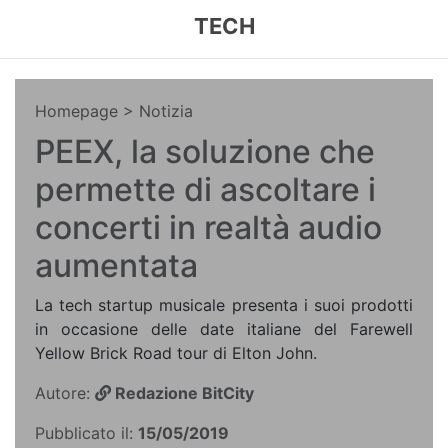
TECH
Homepage
> Notizia
PEEX, la soluzione che
permette di ascoltare i
concerti in realtà audio
aumentata
La tech startup musicale presenta i suoi prodotti
in occasione delle date italiane del Farewell
Yellow Brick Road tour di Elton John.
Autore:
Redazione BitCity
Pubblicato il:
15/05/2019