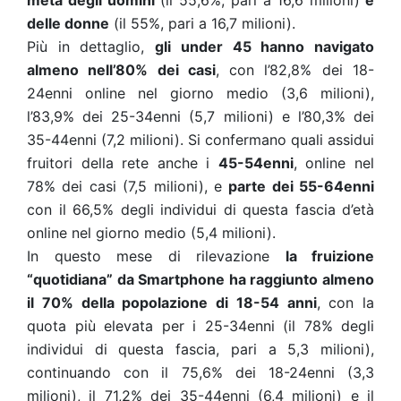
metà degli uomini
(il 55,6%, pari a 16,6 milioni)
e
delle donne
(il 55%, pari a 16,7 milioni).
Più in dettaglio,
gli under 45 hanno navigato
almeno nell’80% dei casi
, con l’82,8% dei 18-
24enni online nel giorno medio (3,6 milioni),
l’83,9% dei 25-34enni (5,7 milioni) e l’80,3% dei
35-44enni (7,2 milioni). Si confermano quali assidui
fruitori della rete anche i
45-54enni
, online nel
78% dei casi (7,5 milioni), e
parte dei 55-64enni
con il 66,5% degli individui di questa fascia d’età
online nel giorno medio (5,4 milioni).
In questo mese di rilevazione
la fruizione
“quotidiana” da Smartphone ha raggiunto almeno
il 70% della popolazione di 18-54 anni
, con la
quota più elevata per i 25-34enni (il 78% degli
individui di questa fascia, pari a 5,3 milioni),
continuando con il 75,6% dei 18-24enni (3,3
milioni), il 71,2% dei 35-44enni (6,4 milioni) e il