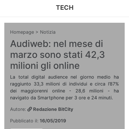
TECH
Homepage
> Notizia
Audiweb: nel mese di
marzo sono stati 42,3
milioni gli online
La total digital audience nel giorno medio ha
raggiunto 33,3 milioni di individui e circa l’87%
dei maggiorenni online - 28,6 milioni - ha
navigato da Smartphone per 3 ore e 24 minuti.
Autore:
Redazione BitCity
Pubblicato il:
16/05/2019