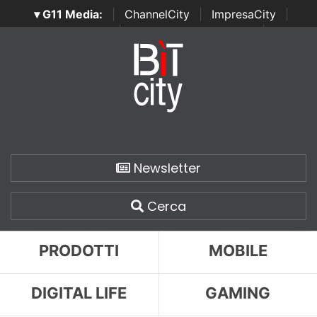
▾ G11 Media:
|
ChannelCity
|
ImpresaCity
|
SecurityOpenLab
|
Italian Channel Awards
|
Italian
Project Awards
|
Italian Security Awards
|
...
Newsletter
Cerca
PRODOTTI
MOBILE
DIGITAL LIFE
GAMING