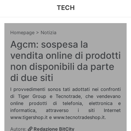
TECH
Homepage
> Notizia
Agcm: sospesa la
vendita online di prodotti
non disponibili da parte
di due siti
I provvedimenti sonos tati adottati nei confronti
di Tiger Group e Tecnotrade, che vendevano
online prodotti di telefonia, elettronica e
informatica, attraverso i siti Internet
www.tigershop.it e www.tecnotradeshop.it.
Autore:
Redazione BitCity