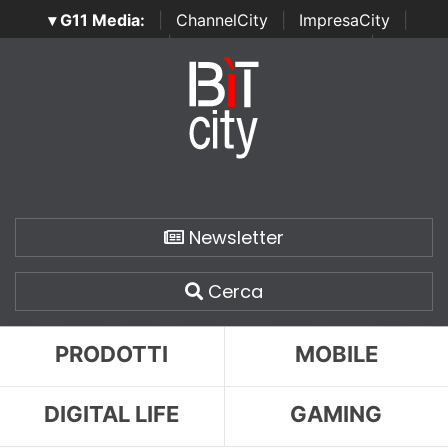
▾ G11 Media:
|
ChannelCity
|
ImpresaCity
|
SecurityOpenLab
|
Italian Channel Awards
|
Italian
Project Awards
|
Italian Security Awards
|
...
Newsletter
Cerca
PRODOTTI
MOBILE
DIGITAL LIFE
GAMING