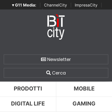
▾ G11 Media:
|
ChannelCity
|
ImpresaCity
|
SecurityOpenLab
|
Italian Channel Awards
|
Italian
Project Awards
|
Italian Security Awards
|
...
Newsletter
Cerca
PRODOTTI
MOBILE
DIGITAL LIFE
GAMING