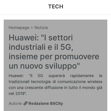
TECH
Homepage
> Notizia
Huawei: "I settori
industriali e il 5G,
insieme per promuovere
un nuovo sviluppo"
Huawei: "Il 5G supererà rapidamente le
tradizionali tecnologie di comunicazione wireless
con una crescente diffusione in tutto il mondo già
nel 2019".
Autore:
Redazione BitCity