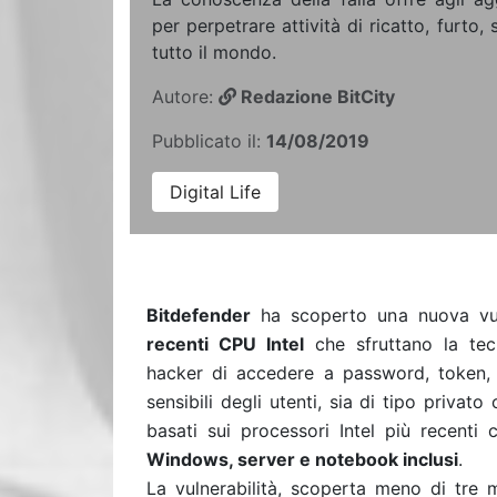
per perpetrare attività di ricatto, furto
tutto il mondo.
Autore:
Redazione BitCity
Pubblicato il:
14/08/2019
Digital Life
Bitdefender
ha scoperto una nuova vuln
recenti CPU Intel
che sfruttano la tec
hacker di accedere a password, token, co
sensibili degli utenti, sia di tipo privat
basati sui processori Intel più recenti
Windows, server e notebook inclusi
.
La vulnerabilità, scoperta meno di tre m