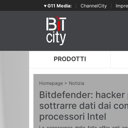
▾ G11 Media:
|
ChannelCity
|
Impre
PRODOTTI
Homepage
> Notizia
Bitdefender: hacker
sottrarre dati dai c
processori Intel
La conoscenza della falla offre agli ag