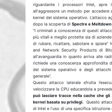
riguardante i processori Intel, apre
all'aggressore un metodo per accedere a
kernel del sistema operativo. L’attacco a
dopo la scoperta di
Spectre e Meltdown a
“I criminali a conoscenza di questi attacc
più vitali e meglio protette sia di aziende 
di rubare, ricattare, sabotare e spiare”
and Network Security Products di Bitd
all'avanguardia in quanto arriva alle r
richiede una conoscenza approfondita d
del sistema operativo e degli attacchi 
generale”.
Questo attacco laterale sfrutta l’esec
velocizzare la CPU educandola a preveder
può lasciare tracce nella cache che gli 
kernel basata su privilegi
. Questo attacc
di Intel e l'uso di una specifica istruzion