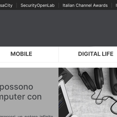
saCity
|
SecurityOpenLab
|
Italian Channel Awards
|
Awards
|
...
MOBILE
DIGITAL LIFE
 possono
omputer con
gressori un potere infinito