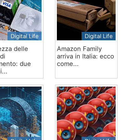
Digital Life
Digital Life
ezza delle
Amazon Family
di
arriva in Italia: ecco
ento: due
come...
i...