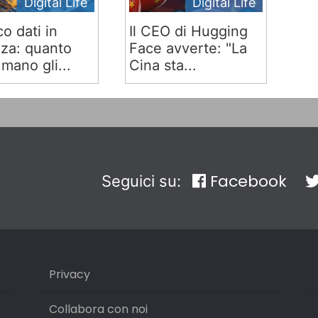
Digital Life
Digital Life
co dati in
Il CEO di Hugging
za: quanto
Face avverte: "La
mano gli...
Cina sta...
Facebook
Seguici su:
Privacy
Collabora con noi