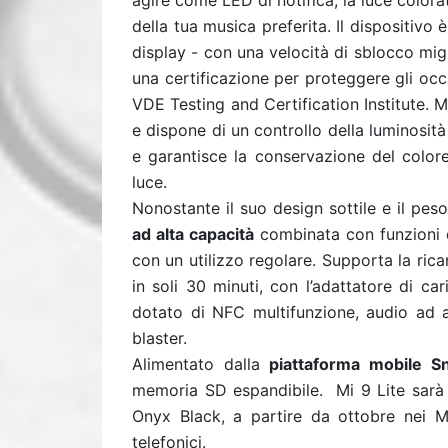
agire come LED di notifica, la luce colora
della tua musica preferita. Il dispositivo 
display - con una velocità di sblocco mig
una certificazione per proteggere gli occh
VDE Testing and Certification Institute. M
e dispone di un controllo della luminosit
e garantisce la conservazione del colore
luce.
Nonostante il suo design sottile e il pes
ad alta capacità
combinata con funzioni d
con un utilizzo regolare. Supporta la ri
in soli 30 minuti, con l’adattatore di car
dotato di NFC multifunzione, audio ad a
blaster.
Alimentato dalla
piattaforma mobile S
memoria SD espandibile. Mi 9 Lite sarà d
Onyx Black, a partire da ottobre nei Mi
telefonici.