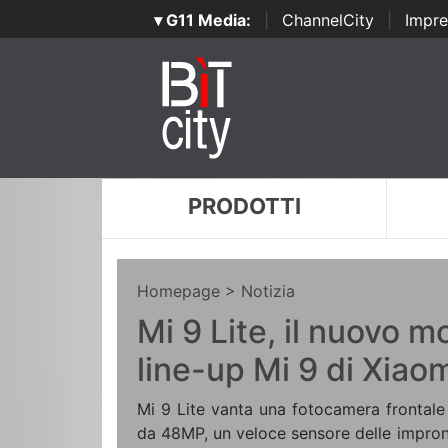
▾ G11 Media:
|
ChannelCity
|
Impre
PRODOTTI
Homepage
> Notizia
Mi 9 Lite, il nuovo m
line-up Mi 9 di Xiao
Mi 9 Lite vanta una fotocamera frontal
da 48MP, un veloce sensore delle impronte