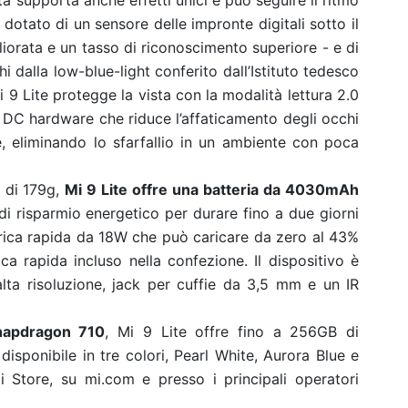
ta supporta anche effetti unici e può seguire il ritmo
è dotato di un sensore delle impronte digitali sotto il
liorata e un tasso di riconoscimento superiore - e di
i dalla low-blue-light conferito dall’Istituto tedesco
i 9 Lite protegge la vista con la modalità lettura 2.0
à DC hardware che riduce l’affaticamento degli occhi
, eliminando lo sfarfallio in un ambiente con poca
o di 179g,
Mi 9 Lite offre una batteria da 4030mAh
i risparmio energetico per durare fino a due giorni
carica rapida da 18W che può caricare da zero al 43%
ica rapida incluso nella confezione. Il dispositivo è
lta risoluzione, jack per cuffie da 3,5 mm e un IR
napdragon 710
, Mi 9 Lite offre fino a 256GB di
isponibile in tre colori, Pearl White, Aurora Blue e
 Store, su mi.com e presso i principali operatori