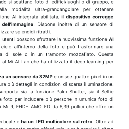
ndo si scattano foto di edifici/luoghi o di gruppo, e
alla modalità ultra-grandangolare per ottenere
one AI integrata abilitata,
il dispositivo corregge
 dell’immagine
. Dispone inoltre di un sensore di
zzare splendidi ritratti.
li utenti possono sfruttare la nuovissima funzione
AI
cielo all’interno della foto e può trasformare una
ata di sole o in un tramonto mozzafiato. Questa
 al Mi AI Lab che ha utilizzato il deep learning per
izza un sensore da 32MP
e unisce quattro pixel in un
ra più dettagli in condizioni di scarsa illuminazione.
upporta sia la funzione Palm Shutter, sia il Selfie
a foto per includere più persone in un’unica foto di
 di Mi 9, FHD+ AMOLED da 6,39 pollici che offre un
rticale e
ha un LED multicolore sul retro
. Oltre ad