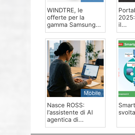
WINDTRE, le
Portab
offerte per la
2025:
gamma Samsung...
il...
Mobile
Nasce ROSS:
Smart
l’assistente di AI
svolta
agentica di...