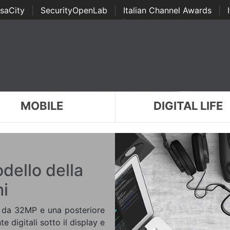
saCity
|
SecurityOpenLab
|
Italian Channel Awards
|
Awards
|
...
MOBILE
DIGITAL LIFE
odello della
mi
e da 32MP e una posteriore
 digitali sotto il display e