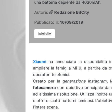
una batteria capiente da 4030mAh.
Autore:
Redazione BitCity
Pubblicato il:
16/09/2019
Mobile
Xiaomi
ha annunciato la disponibilità in
ampliare la famiglia Mi 9, a partire da o
operatori telefonici.
Creato per la
generazione Instagram
, 
fotocamera
con obiettivo principale da 
ad altissima risoluzione. Utilizza inoltre 
e offrire scatti notturni luminosi. L’obiet
l’intera scena.