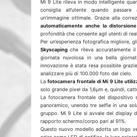
Mi 9 Lite rileva in modo intelligente qua
consiglia all’utente quando passare 
un’immagine ottimale. Grazie alla correzi
automaticamente anche la distorsione
profondità che consente agli utenti di reali
Per un’esperienza fotografica migliore, g
Skyscaping
che rileva accuratamente il 
giornata nuvolosa in una bella giorn
innovazione è stata resa possibile grazie
analizzare più di 100.000 foto del cielo.
La
fotocamera frontale di Mi 9 Lite util
solo grande pixel da 1,6µm e, quindi, cattu
La fotocamera frontale del dispositivo s
panoramico, unendo tre selfie in una sol
gruppo. Mi 9 Lite si avvale del display
rapporto schermo/corpo pari al 91%.
Questo nuovo modello adotta un logo ve