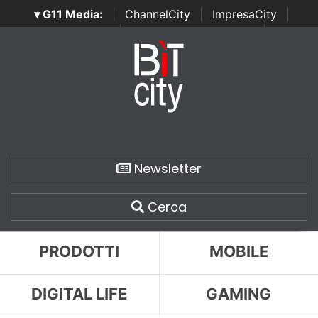
▾ G11 Media:
|
ChannelCity
|
ImpresaCity
|
SecurityOpenLab
|
Italian Channel Awards
|
Italian
Project Awards
|
Italian Security Awards
|
...
Newsletter
Cerca
PRODOTTI
MOBILE
DIGITAL LIFE
GAMING