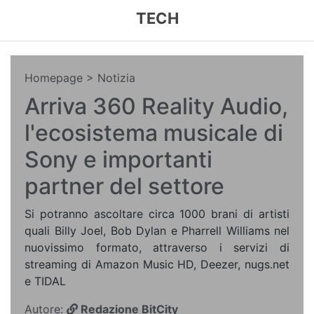
TECH
Homepage
> Notizia
Arriva 360 Reality Audio,
l'ecosistema musicale di
Sony e importanti
partner del settore
Si potranno ascoltare circa 1000 brani di artisti
quali Billy Joel, Bob Dylan e Pharrell Williams nel
nuovissimo formato, attraverso i servizi di
streaming di Amazon Music HD, Deezer, nugs.net
e TIDAL
Autore:
Redazione BitCity