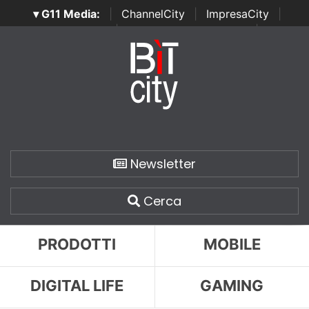
▾ G11 Media:
|
ChannelCity
|
ImpresaCity
|
SecurityOpenLab
|
Italian Channel Awards
|
Italian
Project Awards
|
Italian Security Awards
|
...
Newsletter
Cerca
PRODOTTI
MOBILE
DIGITAL LIFE
GAMING