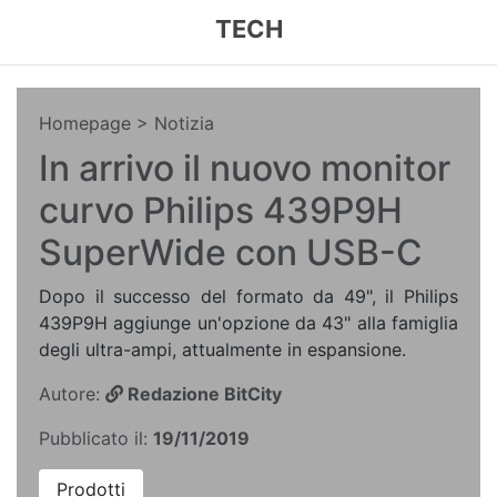
TECH
Homepage
> Notizia
In arrivo il nuovo monitor
curvo Philips 439P9H
SuperWide con USB-C
Dopo il successo del formato da 49", il Philips
439P9H aggiunge un'opzione da 43" alla famiglia
degli ultra-ampi, attualmente in espansione.
Autore:
Redazione BitCity
Pubblicato il:
19/11/2019
Prodotti