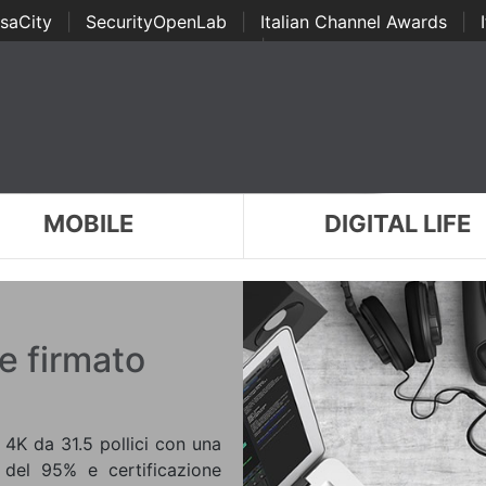
saCity
|
SecurityOpenLab
|
Italian Channel Awards
|
Awards
|
...
MOBILE
DIGITAL LIFE
le firmato
K da 31.5 pollici con una
 del 95% e certificazione