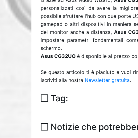
Grazie ad Asus Audio Wizard,
Asus CG
personalizzati così da avere la miglior
possibile sfruttare l'hub con due porte U
gamepad o altri dispositivi in maniera s
del monitor anche a distanza,
Asus CG
impostare parametri fondamentali come 
schermo.
Asus CG32UQ
è disponibile al prezzo co
Se questo articolo ti è piaciuto e vuoi 
iscriviti alla nostra
Newsletter gratuita
.
Tag:
Notizie che potrebber