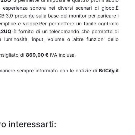
32UQ
ti permette di impostare quattro profili audio
e esperienza sonora nei diversi scenari di gioco.
È
SB 3.0 presente sulla base del monitor per caricare i
emplice e veloce.
Per permettere un facile controllo
32UQ
è fornito di un telecomando che permette di
luminosità, input, volume o altre funzioni dello
nsigliato di
869,00 €
IVA inclusa.
rimanere sempre informato con le notizie di
BitCity.it
o interessarti: