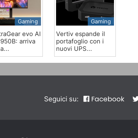
Gaming
Gaming
traGear evo AI
Vertiv espande il
50B: arriva
portafoglio con i
ia...
nuovi UPS...
Facebook
Seguici su: