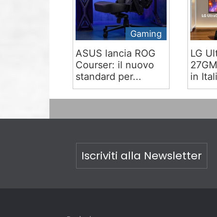
Gaming
ASUS lancia ROG
LG Ul
Courser: il nuovo
27GM9
standard per...
in Ital
Iscriviti alla Newsletter