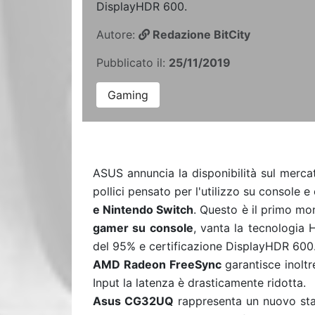
DisplayHDR 600.
Autore:
Redazione BitCity
Pubblicato il:
25/11/2019
Gaming
ASUS annuncia la disponibilità sul merca
pollici pensato per l'utilizzo su console 
e Nintendo Switch
. Questo è il primo m
gamer su console
, vanta la tecnologia
del 95% e certificazione DisplayHDR 600
AMD Radeon FreeSync
garantisce inoltr
Input la latenza è drasticamente ridotta.
Asus CG32UQ
rappresenta un nuovo sta