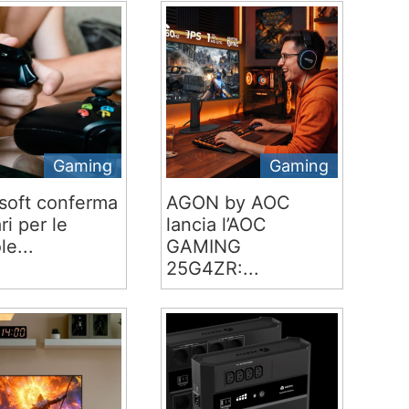
Gaming
Gaming
soft conferma
AGON by AOC
ari per le
lancia l’AOC
le...
GAMING
25G4ZR:...