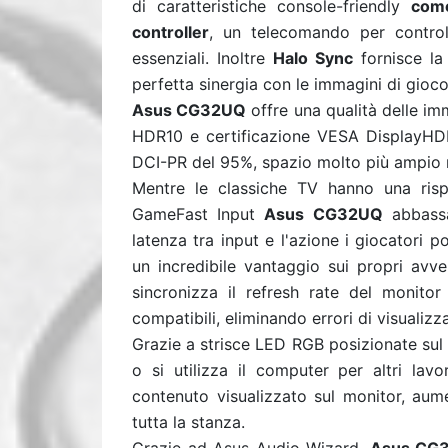
di caratteristiche console-friendly
come
controller
, un telecomando per controll
essenziali. Inoltre
Halo Sync
fornisce la 
perfetta sinergia con le immagini di gioco
Asus CG32UQ
offre una qualità delle im
HDR10 e certificazione VESA DisplayHD
DCI-PR del 95%, spazio molto più ampio r
Mentre le classiche TV hanno una risp
GameFast Input
Asus CG32UQ
abbassa
latenza tra input e l'azione i giocatori p
un incredibile vantaggio sui propri avv
sincronizza il refresh rate del monito
compatibili, eliminando errori di visualizza
Grazie a strisce LED RGB posizionate sul 
o si utilizza il computer per altri lav
contenuto visualizzato sul monitor, aum
tutta la stanza.