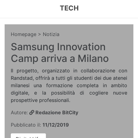
TECH
Homepage
> Notizia
Samsung Innovation
Camp arriva a Milano
Il progetto, organizzato in collaborazione con
Randstad, offrirà a tutti gli studenti dei due atenei
milanesi una formazione completa in ambito
digitale, e la possibilità di cogliere nuove
prospettive professionali.
Autore:
Redazione BitCity
Pubblicato il:
11/12/2019