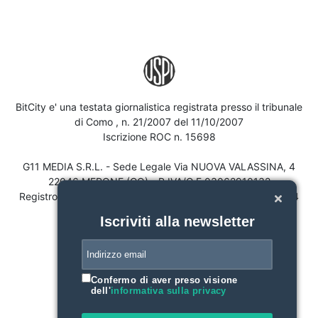
BitCity e' una testata giornalistica registrata presso il tribunale
di Como , n. 21/2007 del 11/10/2007
Iscrizione ROC n. 15698
G11 MEDIA S.R.L. - Sede Legale Via NUOVA VALASSINA, 4
22046 MERONE (CO) - P.IVA/C.F.03062910132
Registro imprese di Como n. 03062910132 - REA n. 293834
CAPITALE SOCIALE Euro 30.000 i.v.
Iscriviti alla newsletter
Confermo di aver preso visione
dell'
informativa sulla privacy