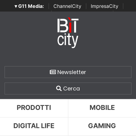
▾ G11 Media:
|
ChannelCity
|
ImpresaCity
|
SecurityOpenLab
|
Italian Channel Awards
|
Italian
Project Awards
|
Italian Security Awards
|
...
Newsletter
Cerca
PRODOTTI
MOBILE
DIGITAL LIFE
GAMING