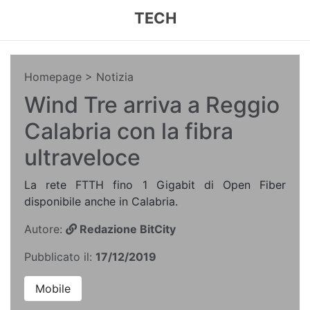
TECH
Homepage
> Notizia
Wind Tre arriva a Reggio
Calabria con la fibra
ultraveloce
La rete FTTH fino 1 Gigabit di Open Fiber
disponibile anche in Calabria.
Autore:
Redazione BitCity
Pubblicato il:
17/12/2019
Mobile