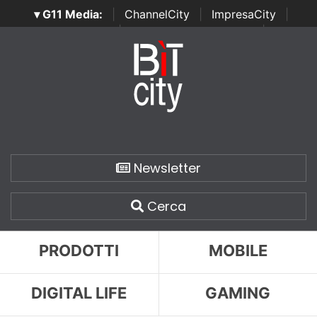
▾ G11 Media:
|
ChannelCity
|
ImpresaCity
|
SecurityOpenLab
|
Italian Channel Awards
|
Italian
Project Awards
|
Italian Security Awards
|
...
Newsletter
Cerca
PRODOTTI
MOBILE
DIGITAL LIFE
GAMING